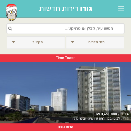
מס׳ חדרים
תקציב
Time Tower
4 חד' /
3,650,000 ₪
מידי / ז'בוטינסקי, רמת גן / שיכון ובינוי נדל"ן
מרום נגבה