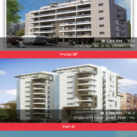
3 חד' /
1,310,000 ₪
מידי / ז'בוטינסקי, בת ים / עובי הקורה נדל"ן
UP אביגייל
3 חד' /
2,700,000 ₪
מידי / אביגיל, רמת גן / קבוצת צליח רוטשילד
לב העיר