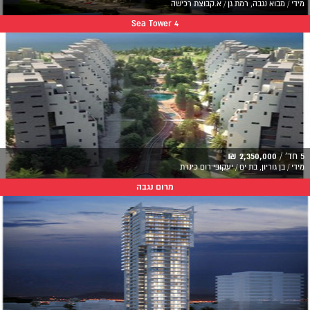
מידי / מבוא נגבה, רמת גן / א.קבוצת רכישה
Sea Tower 4
5 חד' /
2,350,000 ₪
מידי / בן גוריון, בת ים / יעקובי רום כינרת
מרום נגבה