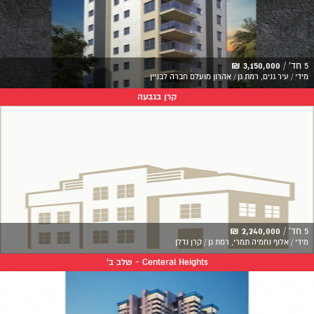
5 חד' /
3,150,000 ₪
מידי / עיר גנים, רמת גן / אהרון מועלם חברה לבניין
קרן בגבעה
5 חד' /
2,240,000 ₪
מידי / אלוף נחמיה תמרי, רמת גן / קרן נדלן
Centeral Heights - שלב ב'