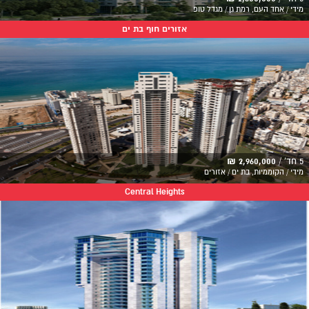
מידי / אחד העם, רמת גן / מגדל טופ
אזורים חוף בת ים
5 חד' /
2,960,000 ₪
מידי / הקוממיות, בת ים / אזורים
Central Heights