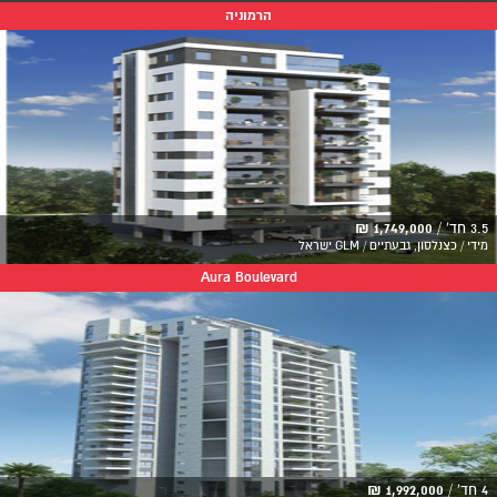
הרמוניה
3.5 חד' /
1,749,000 ₪
מידי / כצנלסון, גבעתיים / GLM ישראל
Aura Boulevard
4 חד' /
1,992,000 ₪