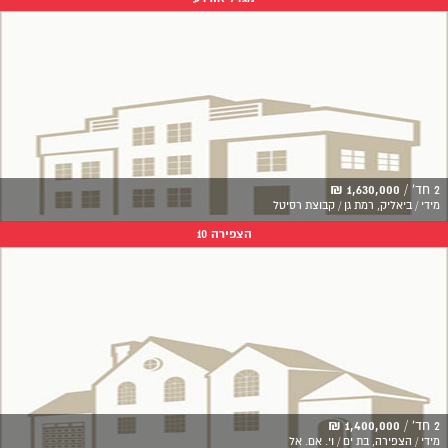
2 חד' /
1,630,000 ₪
מידי / ביאליק, רמת גן / קבוצת רסיטל
הצפירה 10
2 חד' /
1,400,000 ₪
מידי / הצפירה, בת ים / וי. אם. אל