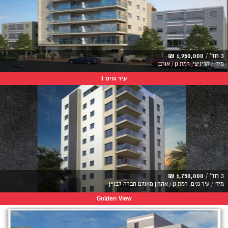
3 חד' /
1,950,000 ₪
מידי / קריניצי, רמת גן / אורבן
עיר גנים 1
3 חד' /
1,750,000 ₪
מידי / עיר גנים, רמת גן / אהרון מועלם חברה לבניין
Golden View