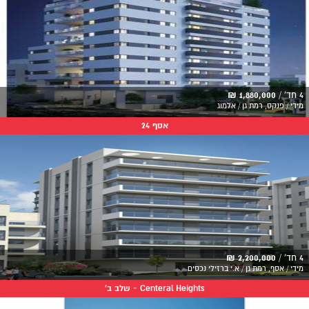
4 חד' /
1,880,000 ₪
מידי / פנקס, רמת גן / אלמוג
אסף 24
4 חד' /
2,200,000 ₪
מידי / אסף, רמת גן / א.י ברזילי נכסים
Centeral Heights - שלב ב'