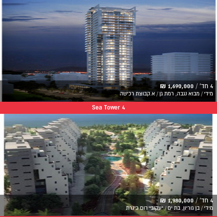
4 חד' /
1,690,000 ₪
מידי / מבוא נגבה, רמת גן / א.קבוצת רכישה
Sea Tower 4
4 חד' /
1,980,000 ₪
מידי / בן גוריון, בת ים / יעקובי רום כינרת