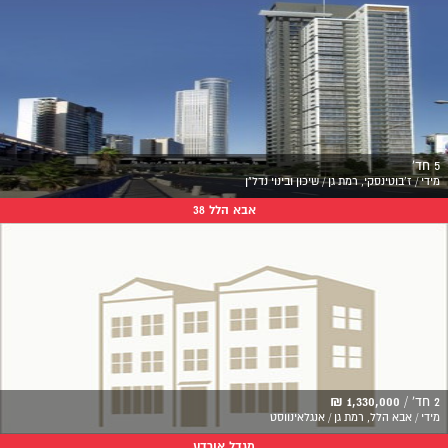
5 חד'
מידי / ז'בוטינסקי, רמת גן / שיכון ובינוי נדל"ן
אבא הלל 38
2 חד' /
1,330,000 ₪
מידי / אבא הלל, רמת גן / אנגלאינווסט
מגדל אורדע