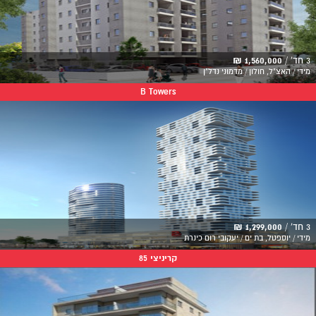
3 חד' /
1,560,000 ₪
מידי / האצ"ל, חולון / מדמוני נדל"ן
B Towers
3 חד' /
1,299,000 ₪
מידי / יוספטל, בת ים / יעקובי רום כינרת
קריניצי 85