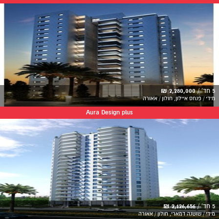
5 חד' /
2,280,000 ₪
מידי / פנחס איילון, חולון / אאורה
Aura Design plus
5 חד' /
2,126,656 ₪
מידי / שושנה דמארי, חולון / אאורה