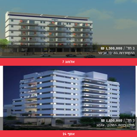
3 חד' /
1,300,000 ₪
ההסתדרות, בת ים / אביגור
אלמוג 7
3 חד' /
1,850,000 ₪
מידי / פנקס, רמת גן / אלמוג
אסף 24