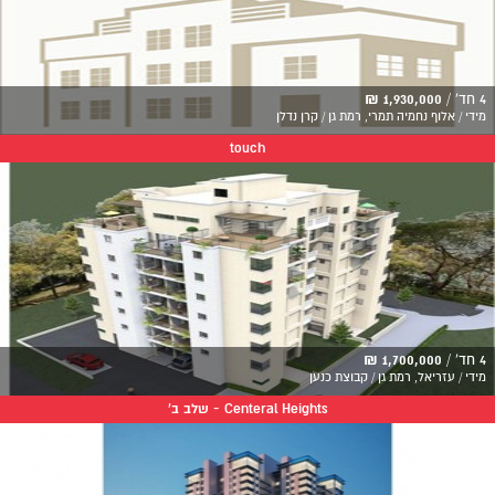
4 חד' /
1,930,000 ₪
מידי / אלוף נחמיה תמרי, רמת גן / קרן נדלן
touch
4 חד' /
1,700,000 ₪
מידי / עזריאל, רמת גן / קבוצת כנען
Centeral Heights - שלב ב'