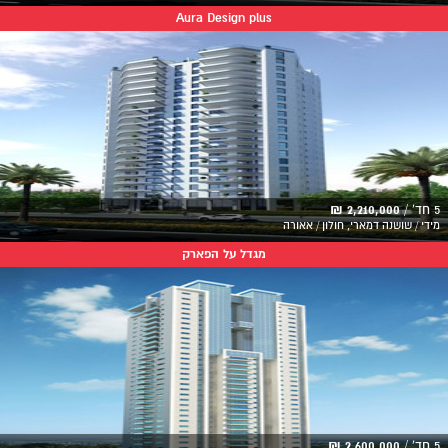
Aura Design plus
5 חד' /
2,210,000 ₪
מידי / שושנה דמארי, חולון / אאורה
מגדל על הפארק
5 חד' /
2,600,000 ₪