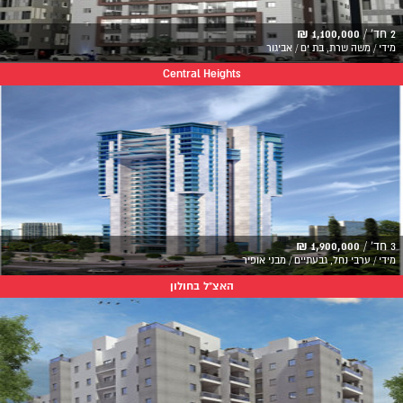
2 חד' /
1,100,000 ₪
מידי / משה שרת, בת ים / אביגור
Central Heights
3 חד' /
1,900,000 ₪
מידי / ערבי נחל, גבעתיים / מבני אופיר
האצ"ל בחולון