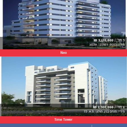
5 חד' /
2,170,000 ₪
מידי / פנקס, רמת גן / אלמוג
Neo
6 חד' /
2,300,000 ₪
מידי / מנחם בגין, חולון / מ.א. פז
Time Tower