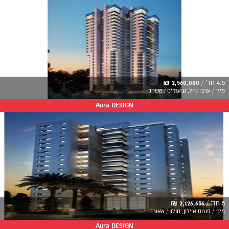
4.5 חד' /
2,560,000 ₪
מידי / ערבי נחל, גבעתיים / משהב
Aura DESIGN
5 חד' /
2,126,656 ₪
מידי / פנחס איילון, חולון / אאורה
Aura DESIGN