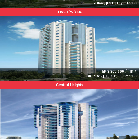
מידי / היינץ כהן, חולון / אאורה
מגדל על הפארק
4 חד' /
2,205,000 ₪
מידי / אחד העם, רמת גן / מגדל טופ
Central Heights