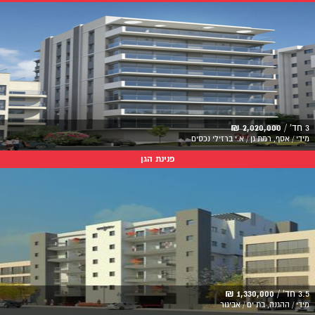
3 חד' /
2,020,000 ₪
מידי / אסף, רמת גן / א.י ברזילי נכסים
פנינת הגן
3.5 חד' /
1,330,000 ₪
מידי / ההגנה, בת ים / אביגור