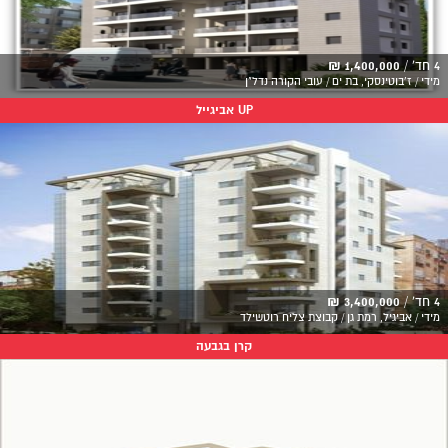
4 חד' /
1,400,000 ₪
מידי / ז'בוטינסקי, בת ים / עובי הקורה נדל"ן
UP אביגייל
4 חד' /
3,400,000 ₪
מידי / אביגיל, רמת גן / קבוצת צליח רוטשילד
קרן בגבעה