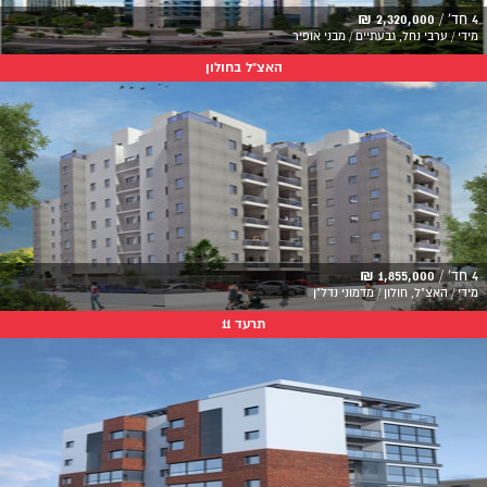
4 חד' /
2,320,000 ₪
מידי / ערבי נחל, גבעתיים / מבני אופיר
האצ"ל בחולון
4 חד' /
1,855,000 ₪
מידי / האצ"ל, חולון / מדמוני נדל"ן
תרעד 11