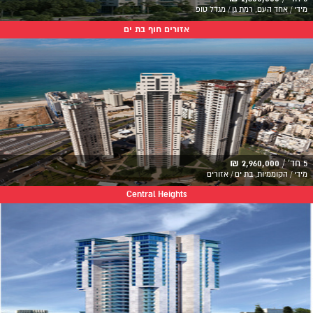
מידי / אחד העם, רמת גן / מגדל טופ
אזורים חוף בת ים
5 חד' /
2,960,000 ₪
מידי / הקוממיות, בת ים / אזורים
Central Heights