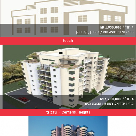
4 חד' /
1,930,000 ₪
מידי / אלוף נחמיה תמרי, רמת גן / קרן נדלן
touch
4 חד' /
1,700,000 ₪
מידי / עזריאל, רמת גן / קבוצת כנען
Centeral Heights - שלב ב'