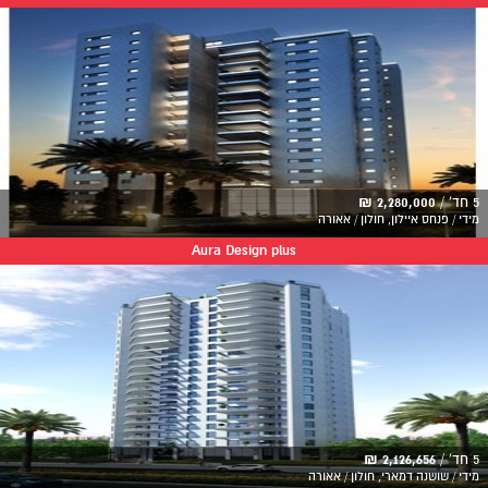
5 חד' /
2,280,000 ₪
מידי / פנחס איילון, חולון / אאורה
Aura Design plus
5 חד' /
2,126,656 ₪
מידי / שושנה דמארי, חולון / אאורה