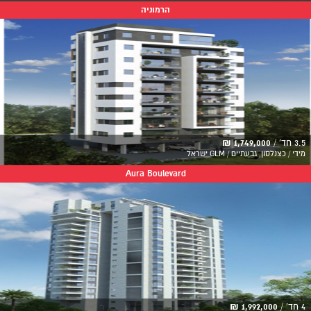
הרמוניה
3.5 חד' /
1,749,000 ₪
מידי / כצנלסון, גבעתיים / GLM ישראל
Aura Boulevard
4 חד' /
1,992,000 ₪