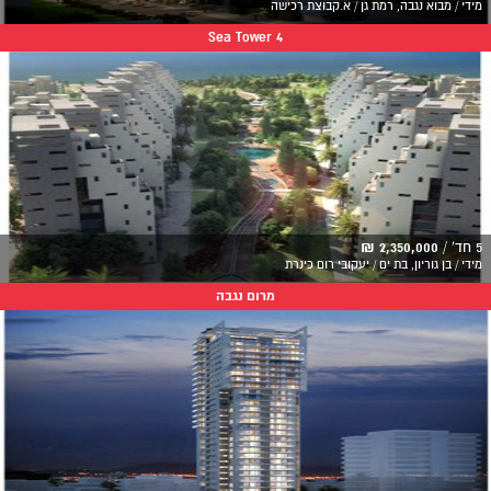
מידי / מבוא נגבה, רמת גן / א.קבוצת רכישה
Sea Tower 4
5 חד' /
2,350,000 ₪
מידי / בן גוריון, בת ים / יעקובי רום כינרת
מרום נגבה