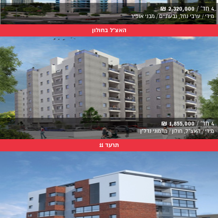
4 חד' /
2,320,000 ₪
מידי / ערבי נחל, גבעתיים / מבני אופיר
האצ"ל בחולון
4 חד' /
1,855,000 ₪
מידי / האצ"ל, חולון / מדמוני נדל"ן
תרעד 11