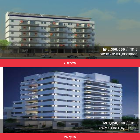
3 חד' /
1,300,000 ₪
ההסתדרות, בת ים / אביגור
אלמוג 7
3 חד' /
1,850,000 ₪
מידי / פנקס, רמת גן / אלמוג
אסף 24