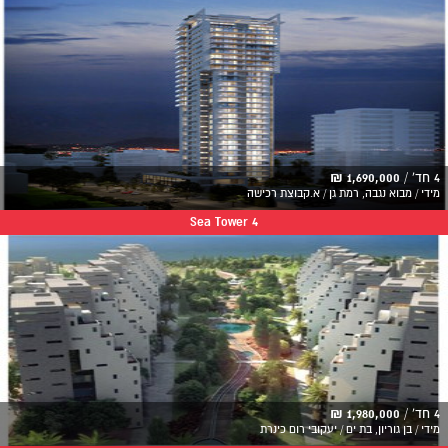
4 חד' /
1,690,000 ₪
מידי / מבוא נגבה, רמת גן / א.קבוצת רכישה
Sea Tower 4
4 חד' /
1,980,000 ₪
מידי / בן גוריון, בת ים / יעקובי רום כינרת