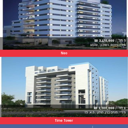
5 חד' /
2,170,000 ₪
מידי / פנקס, רמת גן / אלמוג
Neo
6 חד' /
2,300,000 ₪
מידי / מנחם בגין, חולון / מ.א. פז
Time Tower