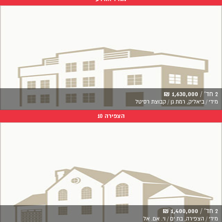
2 חד' /
1,630,000 ₪
מידי / ביאליק, רמת גן / קבוצת רסיטל
הצפירה 10
2 חד' /
1,400,000 ₪
מידי / הצפירה, בת ים / וי. אם. אל