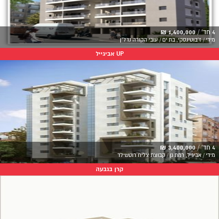
4 חד' /
1,400,000 ₪
מידי / ז'בוטינסקי, בת ים / עובי הקורה נדל"ן
UP אביגייל
4 חד' /
3,400,000 ₪
מידי / אביגיל, רמת גן / קבוצת צליח רוטשילד
קרן בגבעה