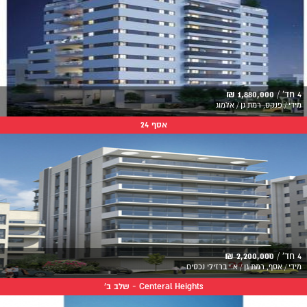
4 חד' /
1,880,000 ₪
מידי / פנקס, רמת גן / אלמוג
אסף 24
4 חד' /
2,200,000 ₪
מידי / אסף, רמת גן / א.י ברזילי נכסים
Centeral Heights - שלב ב'