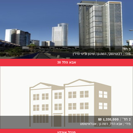
5 חד'
מידי / ז'בוטינסקי, רמת גן / שיכון ובינוי נדל"ן
אבא הלל 38
2 חד' /
1,330,000 ₪
מידי / אבא הלל, רמת גן / אנגלאינווסט
מגדל אורדע