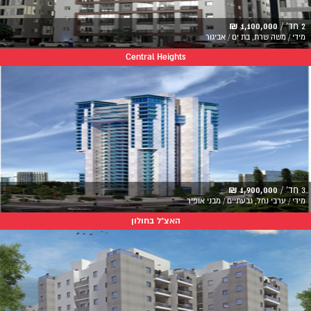
2 חד' /
1,100,000 ₪
מידי / משה שרת, בת ים / אביגור
Central Heights
3 חד' /
1,900,000 ₪
מידי / ערבי נחל, גבעתיים / מבני אופיר
האצ"ל בחולון