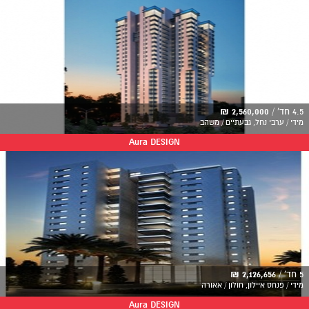
4.5 חד' /
2,560,000 ₪
מידי / ערבי נחל, גבעתיים / משהב
Aura DESIGN
5 חד' /
2,126,656 ₪
מידי / פנחס איילון, חולון / אאורה
Aura DESIGN