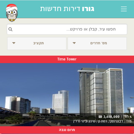
מס׳ חדרים
תקציב
Time Tower
4 חד' /
3,650,000 ₪
מידי / ז'בוטינסקי, רמת גן / שיכון ובינוי נדל"ן
מרום נגבה