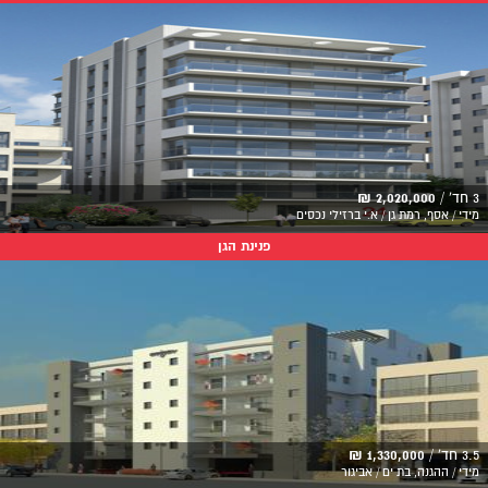
3 חד' /
2,020,000 ₪
מידי / אסף, רמת גן / א.י ברזילי נכסים
פנינת הגן
3.5 חד' /
1,330,000 ₪
מידי / ההגנה, בת ים / אביגור