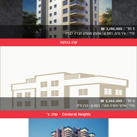
5 חד' /
3,150,000 ₪
מידי / עיר גנים, רמת גן / אהרון מועלם חברה לבניין
קרן בגבעה
5 חד' /
2,240,000 ₪
מידי / אלוף נחמיה תמרי, רמת גן / קרן נדלן
Centeral Heights - שלב ב'