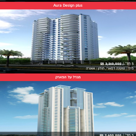
Aura Design plus
5 חד' /
2,210,000 ₪
מידי / שושנה דמארי, חולון / אאורה
מגדל על הפארק
5 חד' /
2,600,000 ₪