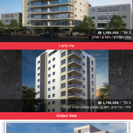
3 חד' /
1,950,000 ₪
מידי / קריניצי, רמת גן / אורבן
עיר גנים 1
3 חד' /
1,750,000 ₪
מידי / עיר גנים, רמת גן / אהרון מועלם חברה לבניין
Golden View