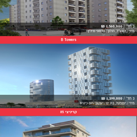
3 חד' /
1,560,000 ₪
מידי / האצ"ל, חולון / מדמוני נדל"ן
B Towers
3 חד' /
1,299,000 ₪
מידי / יוספטל, בת ים / יעקובי רום כינרת
קריניצי 85