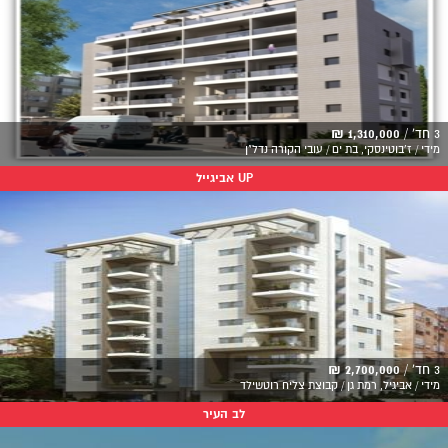
3 חד' /
1,310,000 ₪
מידי / ז'בוטינסקי, בת ים / עובי הקורה נדל"ן
UP אביגייל
3 חד' /
2,700,000 ₪
מידי / אביגיל, רמת גן / קבוצת צליח רוטשילד
לב העיר