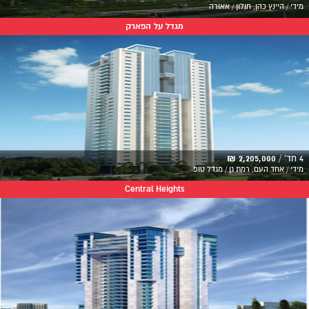
מידי / היינץ כהן, חולון / אאורה
מגדל על הפארק
4 חד' /
2,205,000 ₪
מידי / אחד העם, רמת גן / מגדל טופ
Central Heights