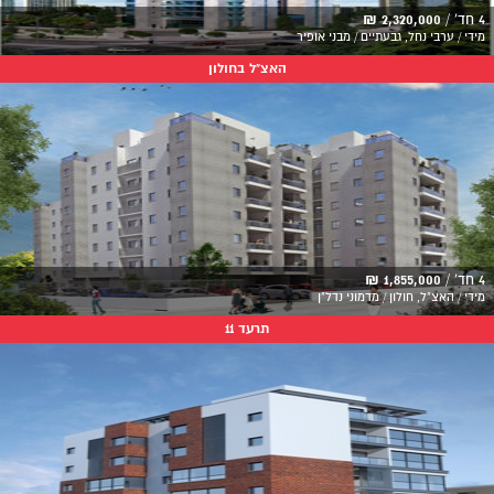
4 חד' /
2,320,000 ₪
מידי / ערבי נחל, גבעתיים / מבני אופיר
האצ"ל בחולון
4 חד' /
1,855,000 ₪
מידי / האצ"ל, חולון / מדמוני נדל"ן
תרעד 11