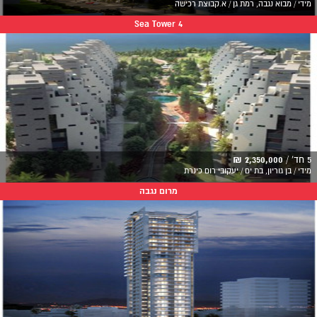
מידי / מבוא נגבה, רמת גן / א.קבוצת רכישה
Sea Tower 4
5 חד' /
2,350,000 ₪
מידי / בן גוריון, בת ים / יעקובי רום כינרת
מרום נגבה