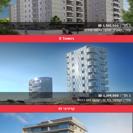
3 חד' /
1,560,000 ₪
מידי / האצ"ל, חולון / מדמוני נדל"ן
B Towers
3 חד' /
1,299,000 ₪
מידי / יוספטל, בת ים / יעקובי רום כינרת
קריניצי 85