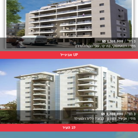
3 חד' /
1,310,000 ₪
מידי / ז'בוטינסקי, בת ים / עובי הקורה נדל"ן
UP אביגייל
3 חד' /
2,700,000 ₪
מידי / אביגיל, רמת גן / קבוצת צליח רוטשילד
לב העיר