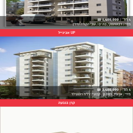
4 חד' /
1,400,000 ₪
מידי / ז'בוטינסקי, בת ים / עובי הקורה נדל"ן
UP אביגייל
4 חד' /
3,400,000 ₪
מידי / אביגיל, רמת גן / קבוצת צליח רוטשילד
קרן בגבעה