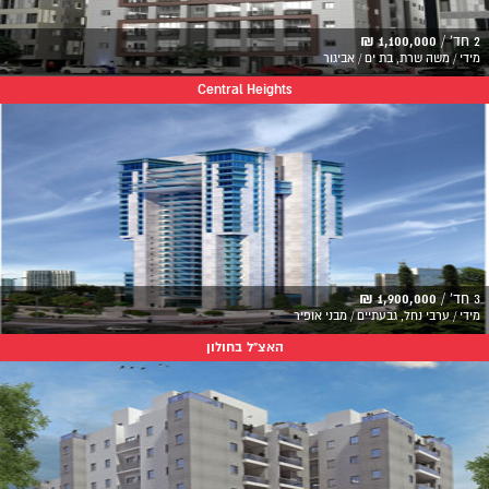
2 חד' /
1,100,000 ₪
מידי / משה שרת, בת ים / אביגור
Central Heights
3 חד' /
1,900,000 ₪
מידי / ערבי נחל, גבעתיים / מבני אופיר
האצ"ל בחולון