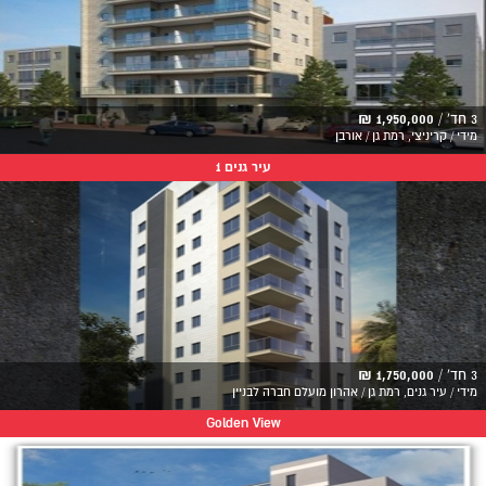
3 חד' /
1,950,000 ₪
מידי / קריניצי, רמת גן / אורבן
עיר גנים 1
3 חד' /
1,750,000 ₪
מידי / עיר גנים, רמת גן / אהרון מועלם חברה לבניין
Golden View