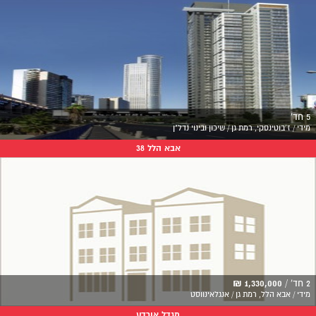
5 חד'
מידי / ז'בוטינסקי, רמת גן / שיכון ובינוי נדל"ן
אבא הלל 38
2 חד' /
1,330,000 ₪
מידי / אבא הלל, רמת גן / אנגלאינווסט
מגדל אורדע