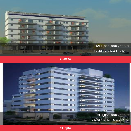
3 חד' /
1,300,000 ₪
ההסתדרות, בת ים / אביגור
אלמוג 7
3 חד' /
1,850,000 ₪
מידי / פנקס, רמת גן / אלמוג
אסף 24