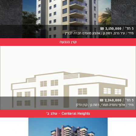
5 חד' /
3,150,000 ₪
מידי / עיר גנים, רמת גן / אהרון מועלם חברה לבניין
קרן בגבעה
5 חד' /
2,240,000 ₪
מידי / אלוף נחמיה תמרי, רמת גן / קרן נדלן
Centeral Heights - שלב ב'