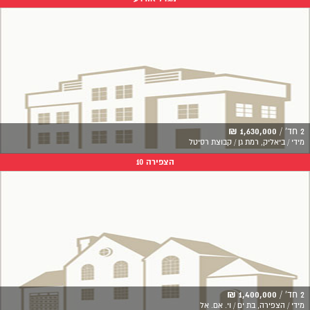
2 חד' /
1,630,000 ₪
מידי / ביאליק, רמת גן / קבוצת רסיטל
הצפירה 10
2 חד' /
1,400,000 ₪
מידי / הצפירה, בת ים / וי. אם. אל