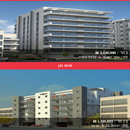
3 חד' /
2,020,000 ₪
מידי / אסף, רמת גן / א.י ברזילי נכסים
פנינת הגן
3.5 חד' /
1,330,000 ₪
מידי / ההגנה, בת ים / אביגור