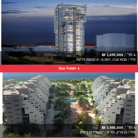
4 חד' /
1,690,000 ₪
מידי / מבוא נגבה, רמת גן / א.קבוצת רכישה
Sea Tower 4
4 חד' /
1,980,000 ₪
מידי / בן גוריון, בת ים / יעקובי רום כינרת