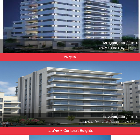
4 חד' /
1,880,000 ₪
מידי / פנקס, רמת גן / אלמוג
אסף 24
4 חד' /
2,200,000 ₪
מידי / אסף, רמת גן / א.י ברזילי נכסים
Centeral Heights - שלב ב'