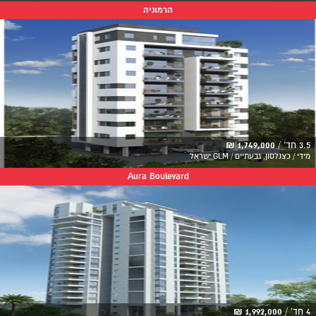
הרמוניה
3.5 חד' /
1,749,000 ₪
מידי / כצנלסון, גבעתיים / GLM ישראל
Aura Boulevard
4 חד' /
1,992,000 ₪