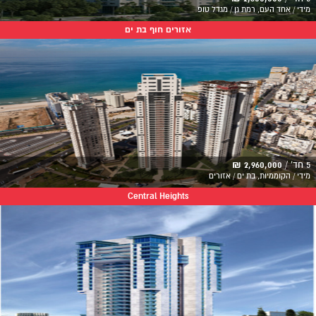
מידי / אחד העם, רמת גן / מגדל טופ
אזורים חוף בת ים
5 חד' /
2,960,000 ₪
מידי / הקוממיות, בת ים / אזורים
Central Heights