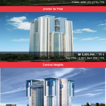
מידי / היינץ כהן, חולון / אאורה
מגדל על הפארק
4 חד' /
2,205,000 ₪
מידי / אחד העם, רמת גן / מגדל טופ
Central Heights