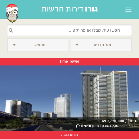
מס׳ חדרים
תקציב
Time Tower
4 חד' /
3,650,000 ₪
מידי / ז'בוטינסקי, רמת גן / שיכון ובינוי נדל"ן
מרום נגבה