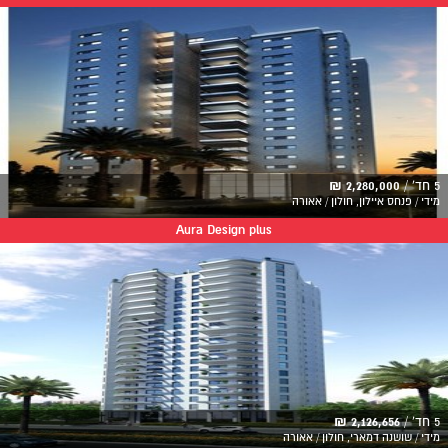
5 חד' /
2,280,000 ₪
מידי / פנחס איילון, חולון / אאורה
Aura Design plus
5 חד' /
2,126,656 ₪
מידי / שושנה דמארי, חולון / אאורה