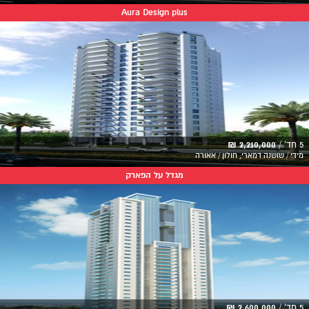
Aura Design plus
5 חד' /
2,210,000 ₪
מידי / שושנה דמארי, חולון / אאורה
מגדל על הפארק
5 חד' /
2,600,000 ₪