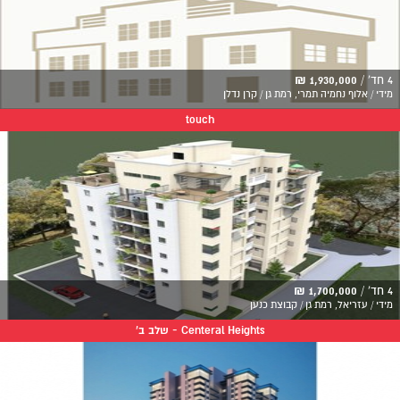
4 חד' /
1,930,000 ₪
מידי / אלוף נחמיה תמרי, רמת גן / קרן נדלן
touch
4 חד' /
1,700,000 ₪
מידי / עזריאל, רמת גן / קבוצת כנען
Centeral Heights - שלב ב'