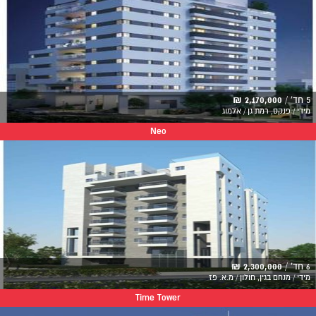
5 חד' /
2,170,000 ₪
מידי / פנקס, רמת גן / אלמוג
Neo
6 חד' /
2,300,000 ₪
מידי / מנחם בגין, חולון / מ.א. פז
Time Tower