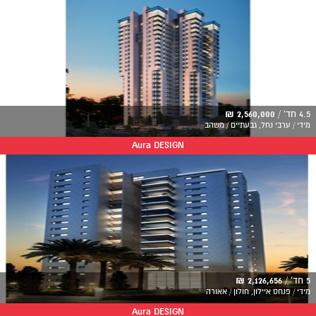
4.5 חד' /
2,560,000 ₪
מידי / ערבי נחל, גבעתיים / משהב
Aura DESIGN
5 חד' /
2,126,656 ₪
מידי / פנחס איילון, חולון / אאורה
Aura DESIGN