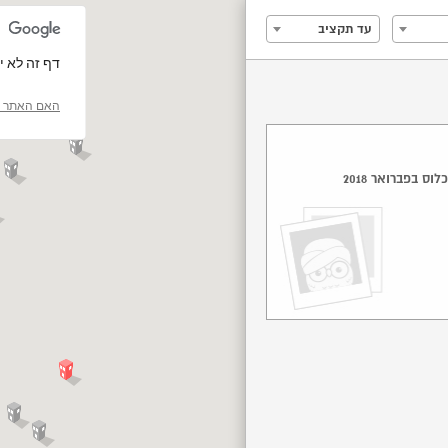
עד תקציב
‏דף זה לא יכול 
האם האתר ה
וס בפברואר 2018