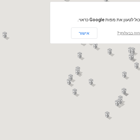
לטעון את מפות Google כראוי.
אישור
זה בבעלותך?
רמת גן