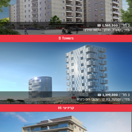
3 חד' /
1,560,000 ₪
מידי / האצ"ל, חולון / מדמוני נדל"ן
B Towers
3 חד' /
1,299,000 ₪
מידי / יוספטל, בת ים / יעקובי רום כינרת
קריניצי 85