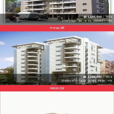
4 חד' /
1,400,000 ₪
מידי / ז'בוטינסקי, בת ים / עובי הקורה נדל"ן
UP אביגייל
4 חד' /
3,400,000 ₪
מידי / אביגיל, רמת גן / קבוצת צליח רוטשילד
קרן בגבעה