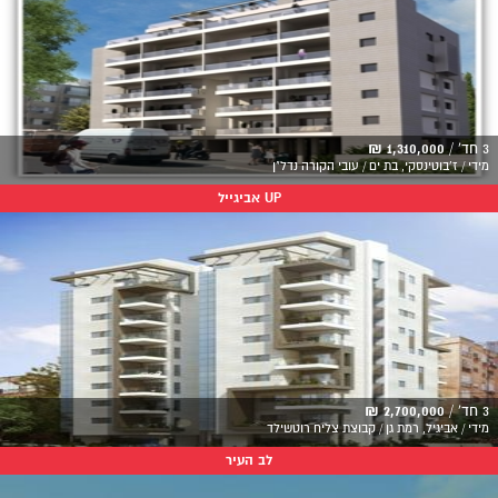
3 חד' /
1,310,000 ₪
מידי / ז'בוטינסקי, בת ים / עובי הקורה נדל"ן
UP אביגייל
3 חד' /
2,700,000 ₪
מידי / אביגיל, רמת גן / קבוצת צליח רוטשילד
לב העיר