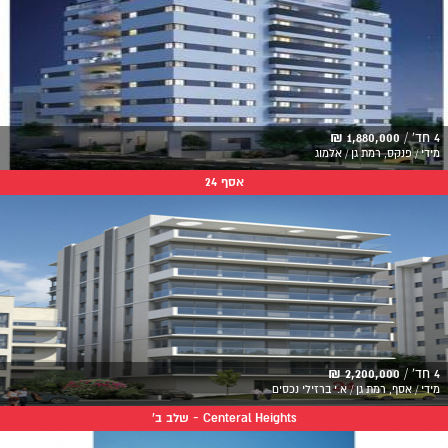
4 חד' /
1,880,000 ₪
מידי / פנקס, רמת גן / אלמוג
אסף 24
4 חד' /
2,200,000 ₪
מידי / אסף, רמת גן / א.י ברזילי נכסים
Centeral Heights - שלב ב'