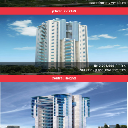
מידי / היינץ כהן, חולון / אאורה
מגדל על הפארק
4 חד' /
2,205,000 ₪
מידי / אחד העם, רמת גן / מגדל טופ
Central Heights