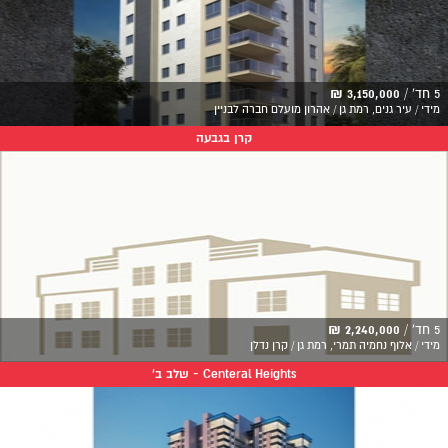
5 חד' /
3,150,000 ₪
מידי / עיר גנים, רמת גן / אהרון מועלם חברה לבניין
קרן בגבעה
5 חד' /
2,240,000 ₪
מידי / אלוף נחמיה תמרי, רמת גן / קרן נדלן
Centeral Heights - שלב ב'