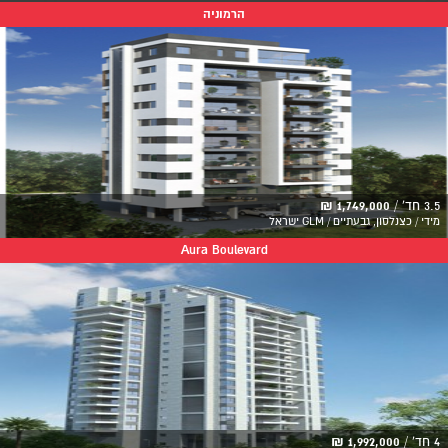
הרמוניה
3.5 חד' /
1,749,000 ₪
מידי / כצנלסון, גבעתיים / GLM ישראל
Aura Boulevard
4 חד' /
1,992,000 ₪