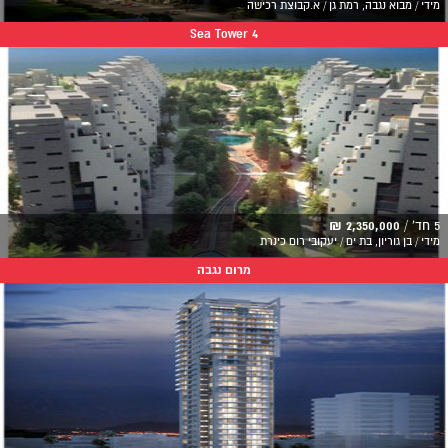
מידי / מבוא נגבה, רמת גן / א.קבוצת רכישה
Sea Tower 4
5 חד' /
2,350,000 ₪
מידי / בן גוריון, בת ים / יעקובי רום כינרת
מרום נגבה