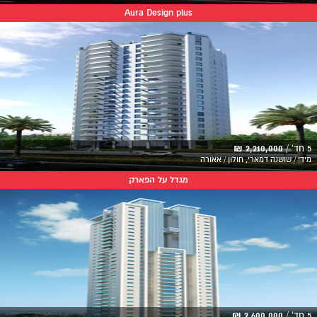
Aura Design plus
5 חד' /
2,210,000 ₪
מידי / שושנה דמארי, חולון / אאורה
מגדל על הפארק
5 חד' /
2,600,000 ₪