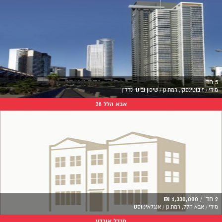
5 חד'
מידי / ז'בוטינסקי, רמת גן / שיכון ובינוי נדל"ן
אבא הלל 38
2 חד' /
1,330,000 ₪
מידי / אבא הלל, רמת גן / אנגלאינווסט
מגדל אורדע