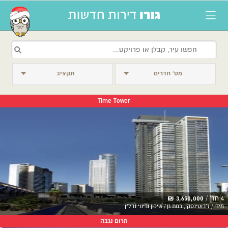
מס׳ חדרים
תקציב
Time Tower
4 חד' /
3,650,000 ₪
מידי / ז'בוטינסקי, רמת גן / שיכון ובינוי נדל"ן
מרום נגבה