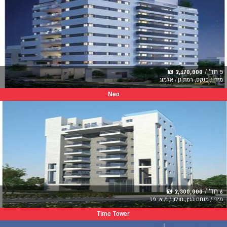
5 חד' /
2,170,000 ₪
מידי / פנקס, רמת גן / אלמוג
Neo
6 חד' /
2,300,000 ₪
מידי / מנחם בגין, חולון / מ.א. פז
Time Tower