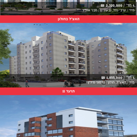
4 חד' /
2,320,000 ₪
מידי / ערבי נחל, גבעתיים / מבני אופיר
האצ"ל בחולון
4 חד' /
1,855,000 ₪
מידי / האצ"ל, חולון / מדמוני נדל"ן
תרעד 11