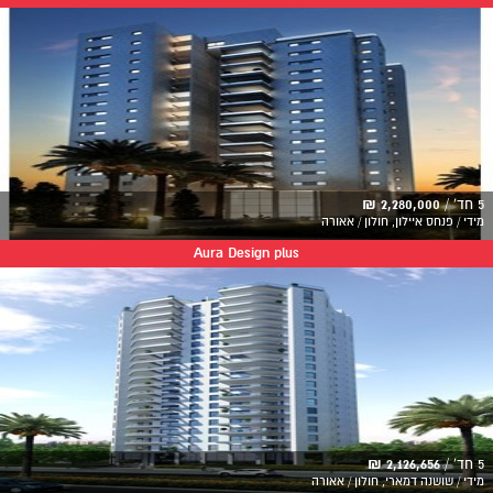
5 חד' /
2,280,000 ₪
מידי / פנחס איילון, חולון / אאורה
Aura Design plus
5 חד' /
2,126,656 ₪
מידי / שושנה דמארי, חולון / אאורה