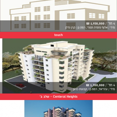
4 חד' /
1,930,000 ₪
מידי / אלוף נחמיה תמרי, רמת גן / קרן נדלן
touch
4 חד' /
1,700,000 ₪
מידי / עזריאל, רמת גן / קבוצת כנען
Centeral Heights - שלב ב'