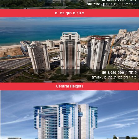
מידי / אחד העם, רמת גן / מגדל טופ
אזורים חוף בת ים
5 חד' /
2,960,000 ₪
מידי / הקוממיות, בת ים / אזורים
Central Heights