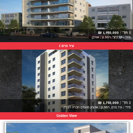
3 חד' /
1,950,000 ₪
מידי / קריניצי, רמת גן / אורבן
עיר גנים 1
3 חד' /
1,750,000 ₪
מידי / עיר גנים, רמת גן / אהרון מועלם חברה לבניין
Golden View