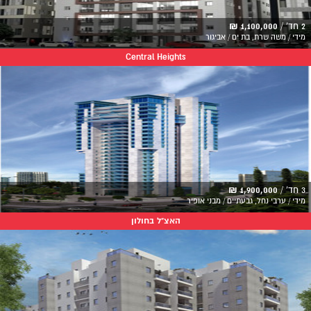
2 חד' /
1,100,000 ₪
מידי / משה שרת, בת ים / אביגור
Central Heights
3 חד' /
1,900,000 ₪
מידי / ערבי נחל, גבעתיים / מבני אופיר
האצ"ל בחולון