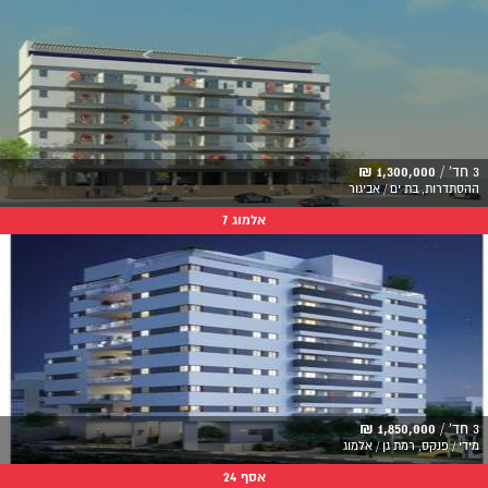
3 חד' /
1,300,000 ₪
ההסתדרות, בת ים / אביגור
אלמוג 7
3 חד' /
1,850,000 ₪
מידי / פנקס, רמת גן / אלמוג
אסף 24