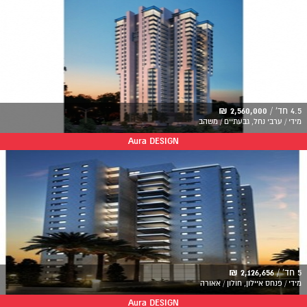
4.5 חד' /
2,560,000 ₪
מידי / ערבי נחל, גבעתיים / משהב
Aura DESIGN
5 חד' /
2,126,656 ₪
מידי / פנחס איילון, חולון / אאורה
Aura DESIGN