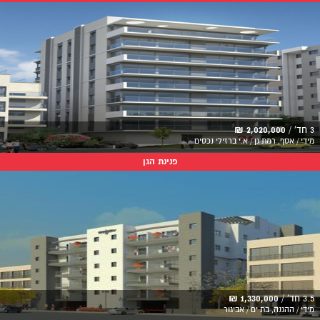
3 חד' /
2,020,000 ₪
מידי / אסף, רמת גן / א.י ברזילי נכסים
פנינת הגן
3.5 חד' /
1,330,000 ₪
מידי / ההגנה, בת ים / אביגור