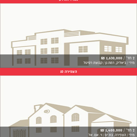
2 חד' /
1,630,000 ₪
מידי / ביאליק, רמת גן / קבוצת רסיטל
הצפירה 10
2 חד' /
1,400,000 ₪
מידי / הצפירה, בת ים / וי. אם. אל