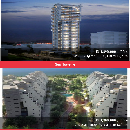
4 חד' /
1,690,000 ₪
מידי / מבוא נגבה, רמת גן / א.קבוצת רכישה
Sea Tower 4
4 חד' /
1,980,000 ₪
מידי / בן גוריון, בת ים / יעקובי רום כינרת