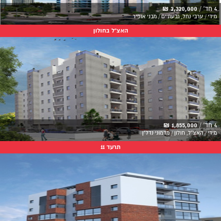
4 חד' /
2,320,000 ₪
מידי / ערבי נחל, גבעתיים / מבני אופיר
האצ"ל בחולון
4 חד' /
1,855,000 ₪
מידי / האצ"ל, חולון / מדמוני נדל"ן
תרעד 11