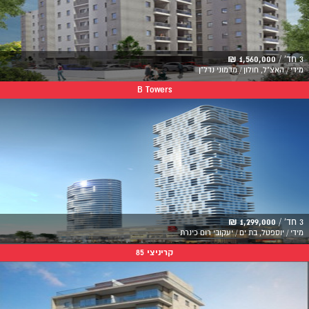
3 חד' /
1,560,000 ₪
מידי / האצ"ל, חולון / מדמוני נדל"ן
B Towers
3 חד' /
1,299,000 ₪
מידי / יוספטל, בת ים / יעקובי רום כינרת
קריניצי 85