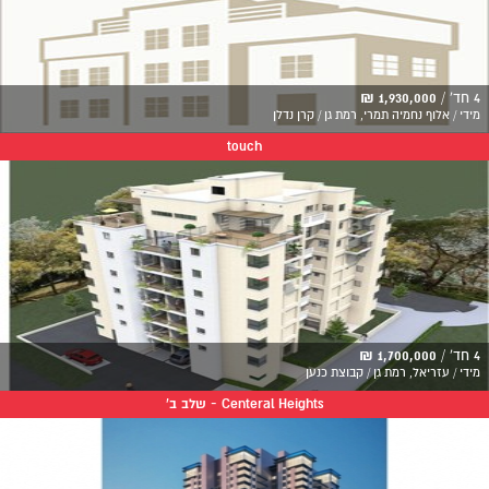
4 חד' /
1,930,000 ₪
מידי / אלוף נחמיה תמרי, רמת גן / קרן נדלן
touch
4 חד' /
1,700,000 ₪
מידי / עזריאל, רמת גן / קבוצת כנען
Centeral Heights - שלב ב'