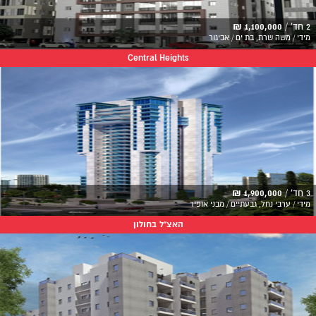
2 חד' /
1,100,000 ₪
מידי / משה שרת, בת ים / אביגור
Central Heights
3 חד' /
1,900,000 ₪
מידי / ערבי נחל, גבעתיים / מבני אופיר
האצ"ל בחולון