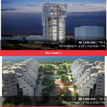
4 חד' /
1,690,000 ₪
מידי / מבוא נגבה, רמת גן / א.קבוצת רכישה
Sea Tower 4
4 חד' /
1,980,000 ₪
מידי / בן גוריון, בת ים / יעקובי רום כינרת