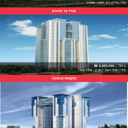
מידי / היינץ כהן, חולון / אאורה
מגדל על הפארק
4 חד' /
2,205,000 ₪
מידי / אחד העם, רמת גן / מגדל טופ
Central Heights