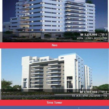
5 חד' /
2,170,000 ₪
מידי / פנקס, רמת גן / אלמוג
Neo
6 חד' /
2,300,000 ₪
מידי / מנחם בגין, חולון / מ.א. פז
Time Tower