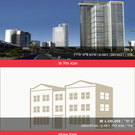
5 חד'
מידי / ז'בוטינסקי, רמת גן / שיכון ובינוי נדל"ן
אבא הלל 38
2 חד' /
1,330,000 ₪
מידי / אבא הלל, רמת גן / אנגלאינווסט
מגדל אורדע