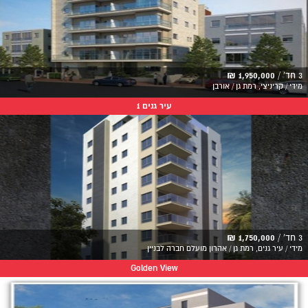
3 חד' /
1,950,000 ₪
מידי / קריניצי, רמת גן / אורבן
עיר גנים 1
3 חד' /
1,750,000 ₪
מידי / עיר גנים, רמת גן / אהרון מועלם חברה לבניין
Golden View