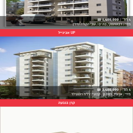
4 חד' /
1,400,000 ₪
מידי / ז'בוטינסקי, בת ים / עובי הקורה נדל"ן
UP אביגייל
4 חד' /
3,400,000 ₪
מידי / אביגיל, רמת גן / קבוצת צליח רוטשילד
קרן בגבעה