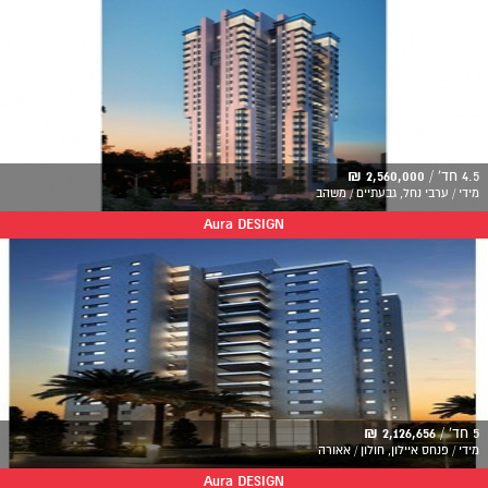
4.5 חד' /
2,560,000 ₪
מידי / ערבי נחל, גבעתיים / משהב
Aura DESIGN
5 חד' /
2,126,656 ₪
מידי / פנחס איילון, חולון / אאורה
Aura DESIGN