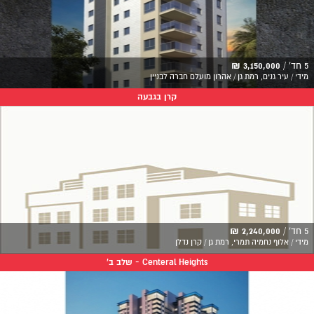
5 חד' /
3,150,000 ₪
מידי / עיר גנים, רמת גן / אהרון מועלם חברה לבניין
קרן בגבעה
5 חד' /
2,240,000 ₪
מידי / אלוף נחמיה תמרי, רמת גן / קרן נדלן
Centeral Heights - שלב ב'