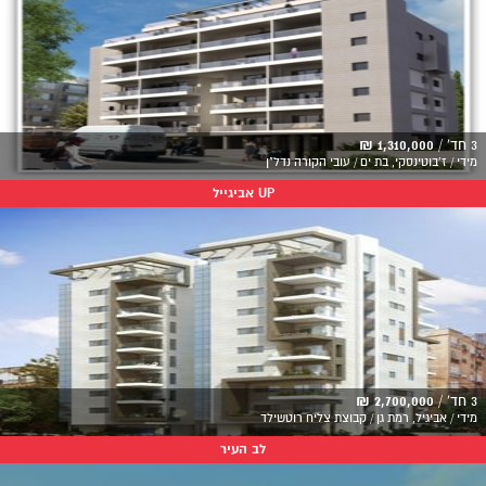
3 חד' /
1,310,000 ₪
מידי / ז'בוטינסקי, בת ים / עובי הקורה נדל"ן
UP אביגייל
3 חד' /
2,700,000 ₪
מידי / אביגיל, רמת גן / קבוצת צליח רוטשילד
לב העיר