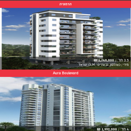
הרמוניה
3.5 חד' /
1,749,000 ₪
מידי / כצנלסון, גבעתיים / GLM ישראל
Aura Boulevard
4 חד' /
1,992,000 ₪