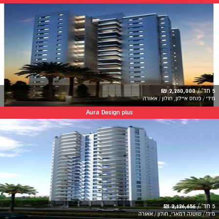
5 חד' /
2,280,000 ₪
מידי / פנחס איילון, חולון / אאורה
Aura Design plus
5 חד' /
2,126,656 ₪
מידי / שושנה דמארי, חולון / אאורה