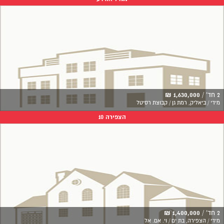
2 חד' /
1,630,000 ₪
מידי / ביאליק, רמת גן / קבוצת רסיטל
הצפירה 10
2 חד' /
1,400,000 ₪
מידי / הצפירה, בת ים / וי. אם. אל