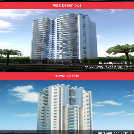
Aura Design plus
5 חד' /
2,210,000 ₪
מידי / שושנה דמארי, חולון / אאורה
מגדל על הפארק
5 חד' /
2,600,000 ₪