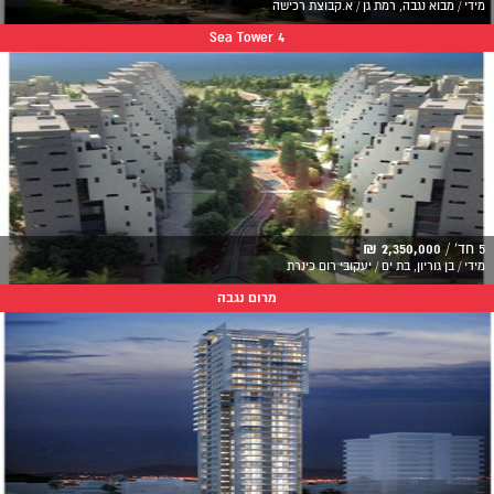
מידי / מבוא נגבה, רמת גן / א.קבוצת רכישה
Sea Tower 4
5 חד' /
2,350,000 ₪
מידי / בן גוריון, בת ים / יעקובי רום כינרת
מרום נגבה