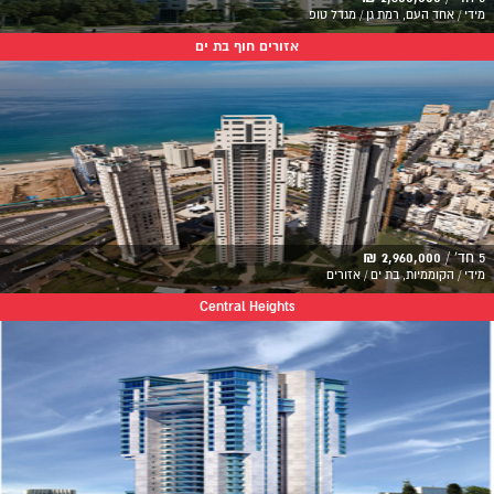
מידי / אחד העם, רמת גן / מגדל טופ
אזורים חוף בת ים
5 חד' /
2,960,000 ₪
מידי / הקוממיות, בת ים / אזורים
Central Heights