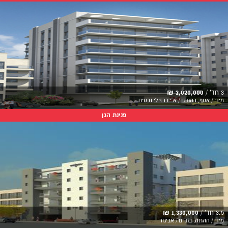
3 חד' /
2,020,000 ₪
מידי / אסף, רמת גן / א.י ברזילי נכסים
פנינת הגן
3.5 חד' /
1,330,000 ₪
מידי / ההגנה, בת ים / אביגור