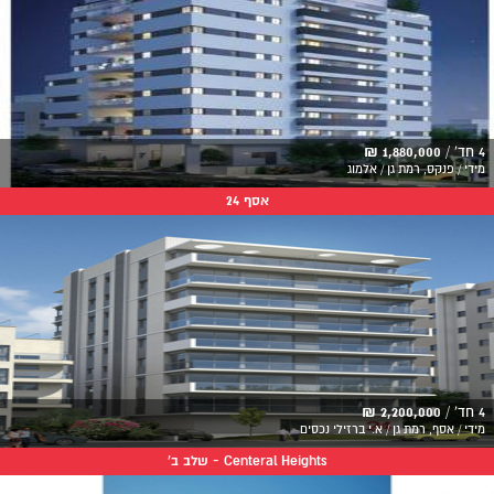
4 חד' /
1,880,000 ₪
מידי / פנקס, רמת גן / אלמוג
אסף 24
4 חד' /
2,200,000 ₪
מידי / אסף, רמת גן / א.י ברזילי נכסים
Centeral Heights - שלב ב'