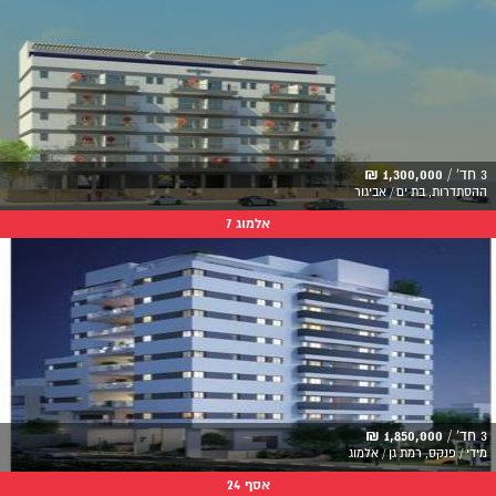
3 חד' /
1,300,000 ₪
ההסתדרות, בת ים / אביגור
אלמוג 7
3 חד' /
1,850,000 ₪
מידי / פנקס, רמת גן / אלמוג
אסף 24