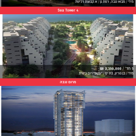
מידי / מבוא נגבה, רמת גן / א.קבוצת רכישה
Sea Tower 4
5 חד' /
2,350,000 ₪
מידי / בן גוריון, בת ים / יעקובי רום כינרת
מרום נגבה