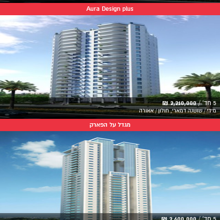
Aura Design plus
5 חד' /
2,210,000 ₪
מידי / שושנה דמארי, חולון / אאורה
מגדל על הפארק
5 חד' /
2,600,000 ₪