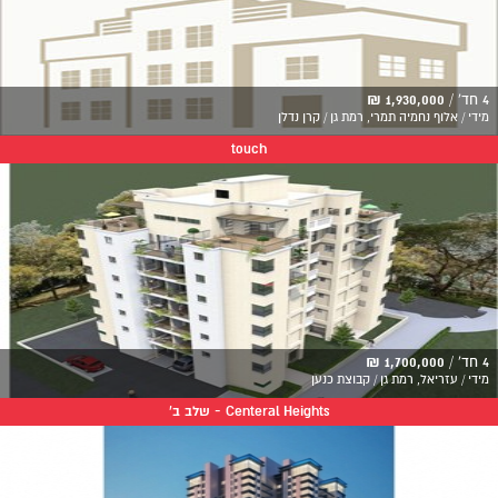
4 חד' /
1,930,000 ₪
מידי / אלוף נחמיה תמרי, רמת גן / קרן נדלן
touch
4 חד' /
1,700,000 ₪
מידי / עזריאל, רמת גן / קבוצת כנען
Centeral Heights - שלב ב'