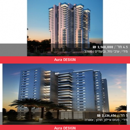
4.5 חד' /
2,560,000 ₪
מידי / ערבי נחל, גבעתיים / משהב
Aura DESIGN
5 חד' /
2,126,656 ₪
מידי / פנחס איילון, חולון / אאורה
Aura DESIGN