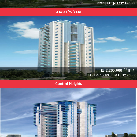
מידי / היינץ כהן, חולון / אאורה
מגדל על הפארק
4 חד' /
2,205,000 ₪
מידי / אחד העם, רמת גן / מגדל טופ
Central Heights