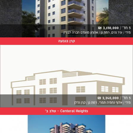
5 חד' /
3,150,000 ₪
מידי / עיר גנים, רמת גן / אהרון מועלם חברה לבניין
קרן בגבעה
5 חד' /
2,240,000 ₪
מידי / אלוף נחמיה תמרי, רמת גן / קרן נדלן
Centeral Heights - שלב ב'