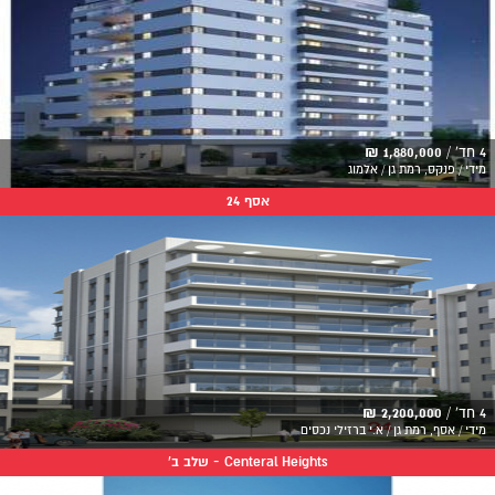
4 חד' /
1,880,000 ₪
מידי / פנקס, רמת גן / אלמוג
אסף 24
4 חד' /
2,200,000 ₪
מידי / אסף, רמת גן / א.י ברזילי נכסים
Centeral Heights - שלב ב'