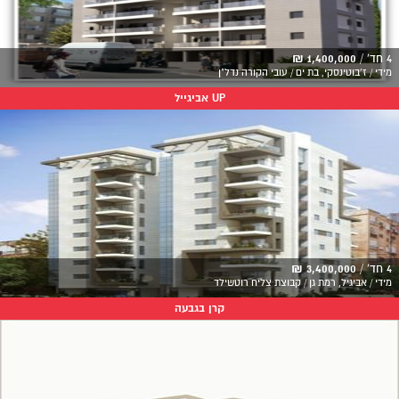
4 חד' /
1,400,000 ₪
מידי / ז'בוטינסקי, בת ים / עובי הקורה נדל"ן
UP אביגייל
4 חד' /
3,400,000 ₪
מידי / אביגיל, רמת גן / קבוצת צליח רוטשילד
קרן בגבעה