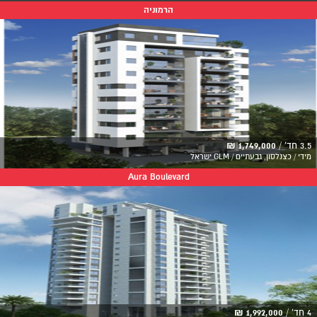
הרמוניה
3.5 חד' /
1,749,000 ₪
מידי / כצנלסון, גבעתיים / GLM ישראל
Aura Boulevard
4 חד' /
1,992,000 ₪