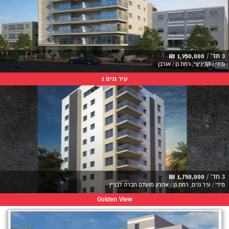
3 חד' /
1,950,000 ₪
מידי / קריניצי, רמת גן / אורבן
עיר גנים 1
3 חד' /
1,750,000 ₪
מידי / עיר גנים, רמת גן / אהרון מועלם חברה לבניין
Golden View