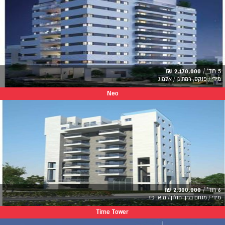
5 חד' /
2,170,000 ₪
מידי / פנקס, רמת גן / אלמוג
Neo
6 חד' /
2,300,000 ₪
מידי / מנחם בגין, חולון / מ.א. פז
Time Tower