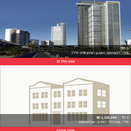
5 חד'
מידי / ז'בוטינסקי, רמת גן / שיכון ובינוי נדל"ן
אבא הלל 38
2 חד' /
1,330,000 ₪
מידי / אבא הלל, רמת גן / אנגלאינווסט
מגדל אורדע