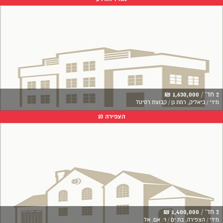
2 חד' /
1,630,000 ₪
מידי / ביאליק, רמת גן / קבוצת רסיטל
הצפירה 10
2 חד' /
1,400,000 ₪
מידי / הצפירה, בת ים / וי. אם. אל