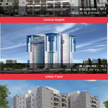
2 חד' /
1,100,000 ₪
מידי / משה שרת, בת ים / אביגור
Central Heights
3 חד' /
1,900,000 ₪
מידי / ערבי נחל, גבעתיים / מבני אופיר
האצ"ל בחולון