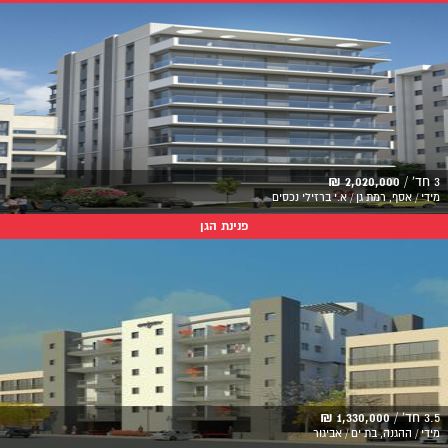
3 חד' /
2,020,000 ₪
מידי / אסף, רמת גן / א.י ברזילי נכסים
פנינת הגן
3.5 חד' /
1,330,000 ₪
מידי / ההגנה, בת ים / אביגור