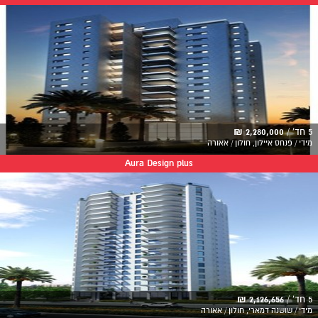
5 חד' /
2,280,000 ₪
מידי / פנחס איילון, חולון / אאורה
Aura Design plus
5 חד' /
2,126,656 ₪
מידי / שושנה דמארי, חולון / אאורה