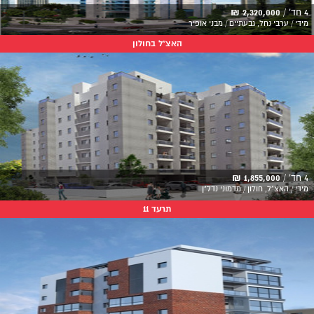
4 חד' /
2,320,000 ₪
מידי / ערבי נחל, גבעתיים / מבני אופיר
האצ"ל בחולון
4 חד' /
1,855,000 ₪
מידי / האצ"ל, חולון / מדמוני נדל"ן
תרעד 11