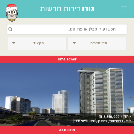
מס׳ חדרים
תקציב
Time Tower
4 חד' /
3,650,000 ₪
מידי / ז'בוטינסקי, רמת גן / שיכון ובינוי נדל"ן
מרום נגבה