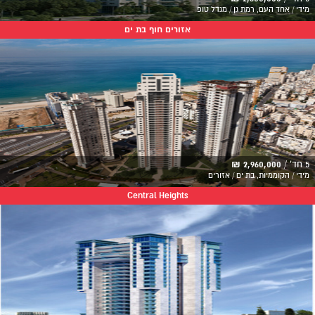
מידי / אחד העם, רמת גן / מגדל טופ
אזורים חוף בת ים
5 חד' /
2,960,000 ₪
מידי / הקוממיות, בת ים / אזורים
Central Heights