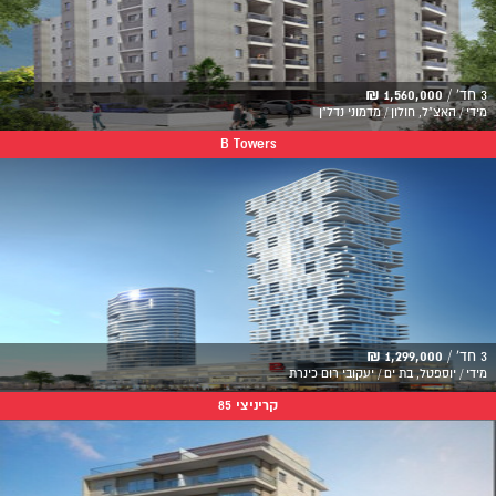
3 חד' /
1,560,000 ₪
מידי / האצ"ל, חולון / מדמוני נדל"ן
B Towers
3 חד' /
1,299,000 ₪
מידי / יוספטל, בת ים / יעקובי רום כינרת
קריניצי 85