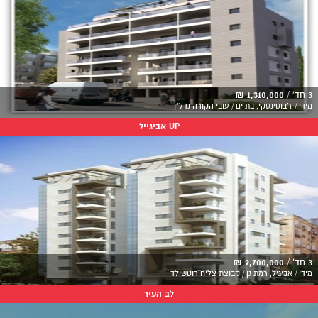
3 חד' /
1,310,000 ₪
מידי / ז'בוטינסקי, בת ים / עובי הקורה נדל"ן
UP אביגייל
3 חד' /
2,700,000 ₪
מידי / אביגיל, רמת גן / קבוצת צליח רוטשילד
לב העיר