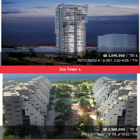
4 חד' /
1,690,000 ₪
מידי / מבוא נגבה, רמת גן / א.קבוצת רכישה
Sea Tower 4
4 חד' /
1,980,000 ₪
מידי / בן גוריון, בת ים / יעקובי רום כינרת