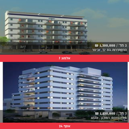
3 חד' /
1,300,000 ₪
ההסתדרות, בת ים / אביגור
אלמוג 7
3 חד' /
1,850,000 ₪
מידי / פנקס, רמת גן / אלמוג
אסף 24