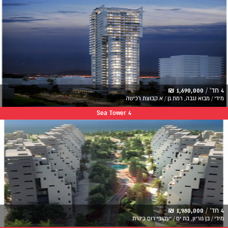
4 חד' /
1,690,000 ₪
מידי / מבוא נגבה, רמת גן / א.קבוצת רכישה
Sea Tower 4
4 חד' /
1,980,000 ₪
מידי / בן גוריון, בת ים / יעקובי רום כינרת