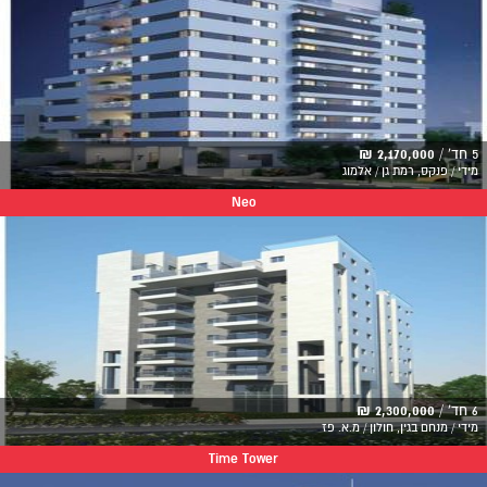
5 חד' /
2,170,000 ₪
מידי / פנקס, רמת גן / אלמוג
Neo
6 חד' /
2,300,000 ₪
מידי / מנחם בגין, חולון / מ.א. פז
Time Tower