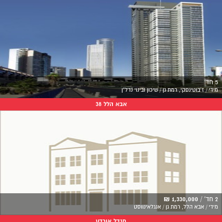
5 חד'
מידי / ז'בוטינסקי, רמת גן / שיכון ובינוי נדל"ן
אבא הלל 38
2 חד' /
1,330,000 ₪
מידי / אבא הלל, רמת גן / אנגלאינווסט
מגדל אורדע