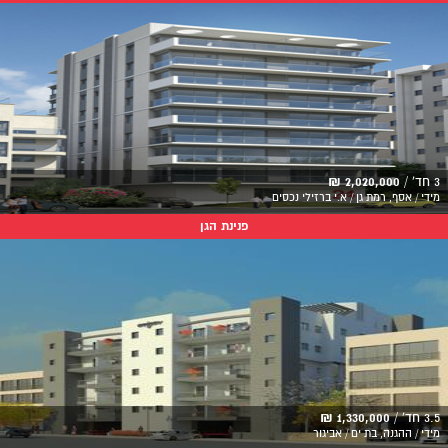
3 חד' /
2,020,000 ₪
מידי / אסף, רמת גן / א.י ברזילי נכסים
פנינת הגן
3.5 חד' /
1,330,000 ₪
מידי / ההגנה, בת ים / אביגור