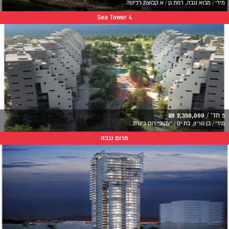
מידי / מבוא נגבה, רמת גן / א.קבוצת רכישה
Sea Tower 4
5 חד' /
2,350,000 ₪
מידי / בן גוריון, בת ים / יעקובי רום כינרת
מרום נגבה