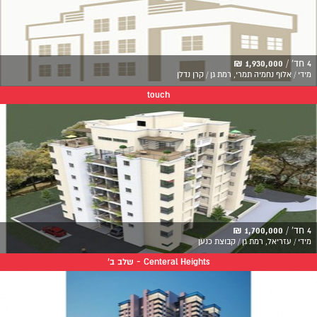
4 חד' /
1,930,000 ₪
מידי / אלוף נחמיה תמרי, רמת גן / קרן נדלן
touch
4 חד' /
1,700,000 ₪
מידי / עזריאל, רמת גן / קבוצת כנען
Centeral Heights - שלב ב'