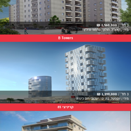
3 חד' /
1,560,000 ₪
מידי / האצ"ל, חולון / מדמוני נדל"ן
B Towers
3 חד' /
1,299,000 ₪
מידי / יוספטל, בת ים / יעקובי רום כינרת
קריניצי 85