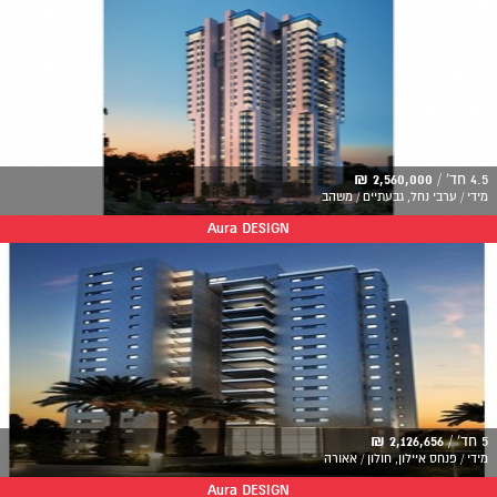
4.5 חד' /
2,560,000 ₪
מידי / ערבי נחל, גבעתיים / משהב
Aura DESIGN
5 חד' /
2,126,656 ₪
מידי / פנחס איילון, חולון / אאורה
Aura DESIGN