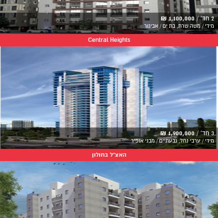
2 חד' /
1,100,000 ₪
מידי / משה שרת, בת ים / אביגור
Central Heights
3 חד' /
1,900,000 ₪
מידי / ערבי נחל, גבעתיים / מבני אופיר
האצ"ל בחולון