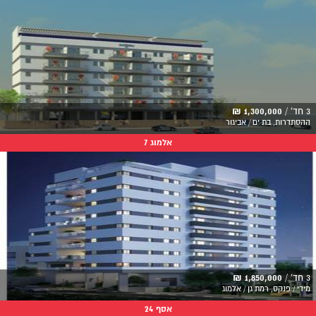
3 חד' /
1,300,000 ₪
ההסתדרות, בת ים / אביגור
אלמוג 7
3 חד' /
1,850,000 ₪
מידי / פנקס, רמת גן / אלמוג
אסף 24