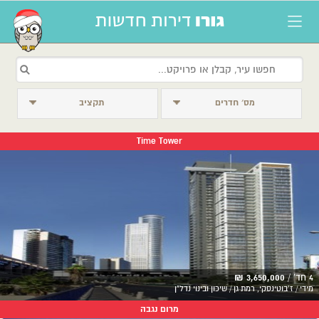
מס׳ חדרים
תקציב
Time Tower
4 חד' /
3,650,000 ₪
מידי / ז'בוטינסקי, רמת גן / שיכון ובינוי נדל"ן
מרום נגבה