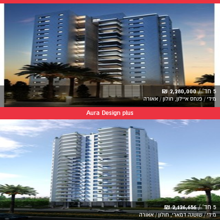
5 חד' /
2,280,000 ₪
מידי / פנחס איילון, חולון / אאורה
Aura Design plus
5 חד' /
2,126,656 ₪
מידי / שושנה דמארי, חולון / אאורה