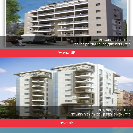
3 חד' /
1,310,000 ₪
מידי / ז'בוטינסקי, בת ים / עובי הקורה נדל"ן
UP אביגייל
3 חד' /
2,700,000 ₪
מידי / אביגיל, רמת גן / קבוצת צליח רוטשילד
לב העיר