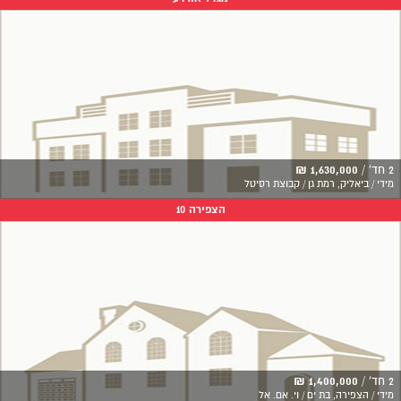
2 חד' /
1,630,000 ₪
מידי / ביאליק, רמת גן / קבוצת רסיטל
הצפירה 10
2 חד' /
1,400,000 ₪
מידי / הצפירה, בת ים / וי. אם. אל