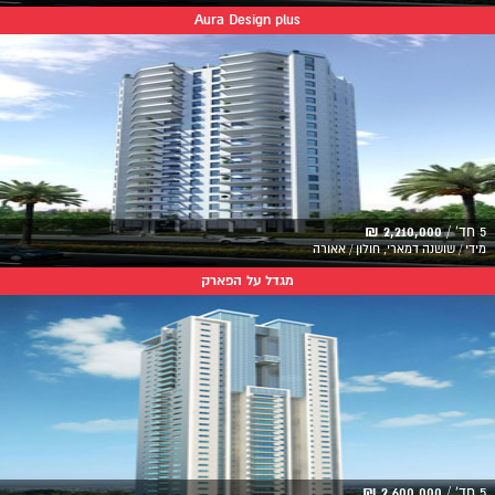
Aura Design plus
5 חד' /
2,210,000 ₪
מידי / שושנה דמארי, חולון / אאורה
מגדל על הפארק
5 חד' /
2,600,000 ₪