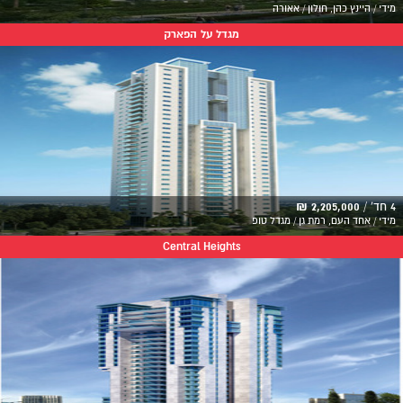
מידי / היינץ כהן, חולון / אאורה
מגדל על הפארק
4 חד' /
2,205,000 ₪
מידי / אחד העם, רמת גן / מגדל טופ
Central Heights