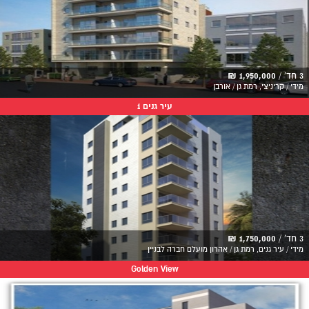
3 חד' /
1,950,000 ₪
מידי / קריניצי, רמת גן / אורבן
עיר גנים 1
3 חד' /
1,750,000 ₪
מידי / עיר גנים, רמת גן / אהרון מועלם חברה לבניין
Golden View