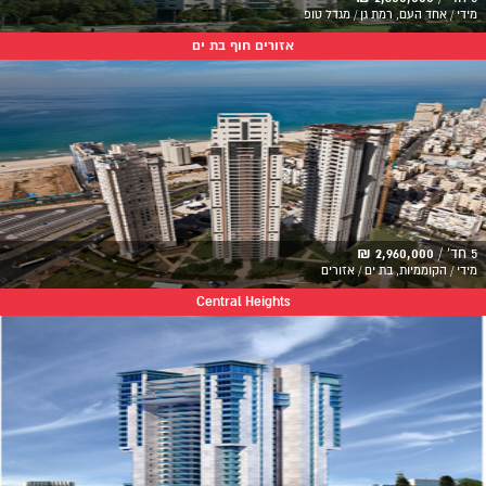
מידי / אחד העם, רמת גן / מגדל טופ
אזורים חוף בת ים
5 חד' /
2,960,000 ₪
מידי / הקוממיות, בת ים / אזורים
Central Heights