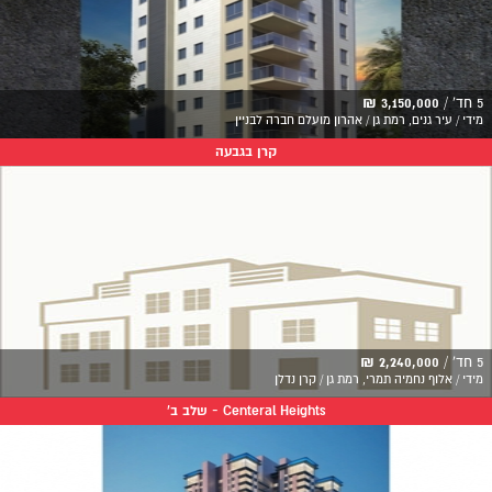
5 חד' /
3,150,000 ₪
מידי / עיר גנים, רמת גן / אהרון מועלם חברה לבניין
קרן בגבעה
5 חד' /
2,240,000 ₪
מידי / אלוף נחמיה תמרי, רמת גן / קרן נדלן
Centeral Heights - שלב ב'