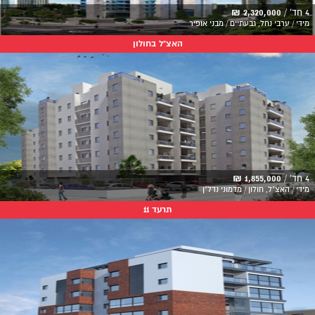
4 חד' /
2,320,000 ₪
מידי / ערבי נחל, גבעתיים / מבני אופיר
האצ"ל בחולון
4 חד' /
1,855,000 ₪
מידי / האצ"ל, חולון / מדמוני נדל"ן
תרעד 11