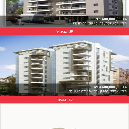
4 חד' /
1,400,000 ₪
מידי / ז'בוטינסקי, בת ים / עובי הקורה נדל"ן
UP אביגייל
4 חד' /
3,400,000 ₪
מידי / אביגיל, רמת גן / קבוצת צליח רוטשילד
קרן בגבעה