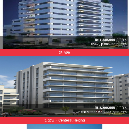
4 חד' /
1,880,000 ₪
מידי / פנקס, רמת גן / אלמוג
אסף 24
4 חד' /
2,200,000 ₪
מידי / אסף, רמת גן / א.י ברזילי נכסים
Centeral Heights - שלב ב'