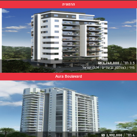
הרמוניה
3.5 חד' /
1,749,000 ₪
מידי / כצנלסון, גבעתיים / GLM ישראל
Aura Boulevard
4 חד' /
1,992,000 ₪