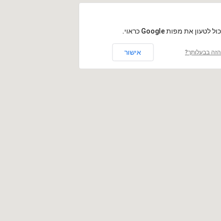
לטעון את מפות Google כראוי.
אישור
זה בבעלותך?