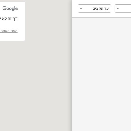
עד תקציב
‏דף זה לא יכול 
האם האתר ה