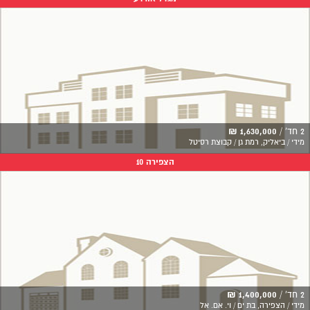
2 חד' /
1,630,000 ₪
מידי / ביאליק, רמת גן / קבוצת רסיטל
הצפירה 10
2 חד' /
1,400,000 ₪
מידי / הצפירה, בת ים / וי. אם. אל