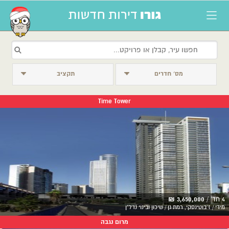
מס׳ חדרים
תקציב
Time Tower
4 חד' /
3,650,000 ₪
מידי / ז'בוטינסקי, רמת גן / שיכון ובינוי נדל"ן
מרום נגבה