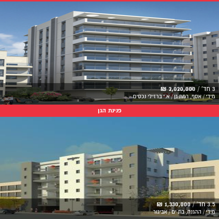
3 חד' /
2,020,000 ₪
מידי / אסף, רמת גן / א.י ברזילי נכסים
פנינת הגן
3.5 חד' /
1,330,000 ₪
מידי / ההגנה, בת ים / אביגור