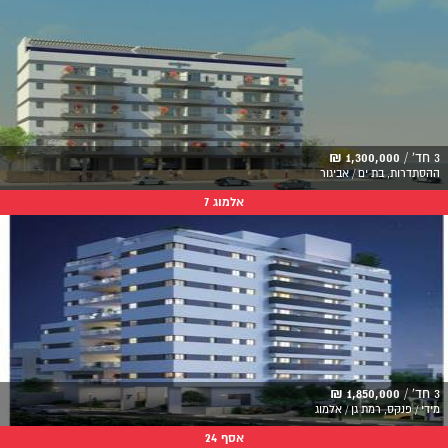
3 חד' /
1,300,000 ₪
ההסתדרות, בת ים / אביגור
אלמוג 7
3 חד' /
1,850,000 ₪
מידי / פנקס, רמת גן / אלמוג
אסף 24