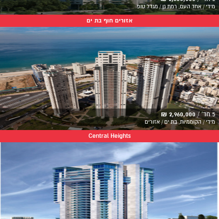
מידי / אחד העם, רמת גן / מגדל טופ
אזורים חוף בת ים
5 חד' /
2,960,000 ₪
מידי / הקוממיות, בת ים / אזורים
Central Heights