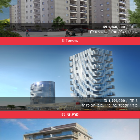
3 חד' /
1,560,000 ₪
מידי / האצ"ל, חולון / מדמוני נדל"ן
B Towers
3 חד' /
1,299,000 ₪
מידי / יוספטל, בת ים / יעקובי רום כינרת
קריניצי 85