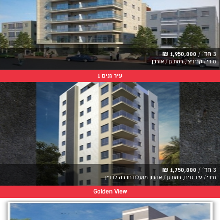
3 חד' /
1,950,000 ₪
מידי / קריניצי, רמת גן / אורבן
עיר גנים 1
3 חד' /
1,750,000 ₪
מידי / עיר גנים, רמת גן / אהרון מועלם חברה לבניין
Golden View