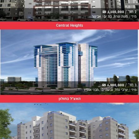
2 חד' /
1,100,000 ₪
מידי / משה שרת, בת ים / אביגור
Central Heights
3 חד' /
1,900,000 ₪
מידי / ערבי נחל, גבעתיים / מבני אופיר
האצ"ל בחולון