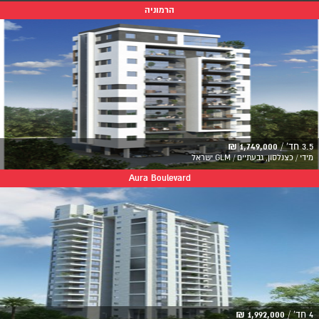
הרמוניה
3.5 חד' /
1,749,000 ₪
מידי / כצנלסון, גבעתיים / GLM ישראל
Aura Boulevard
4 חד' /
1,992,000 ₪