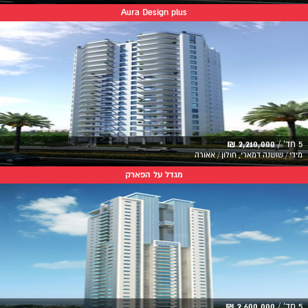
Aura Design plus
5 חד' /
2,210,000 ₪
מידי / שושנה דמארי, חולון / אאורה
מגדל על הפארק
5 חד' /
2,600,000 ₪