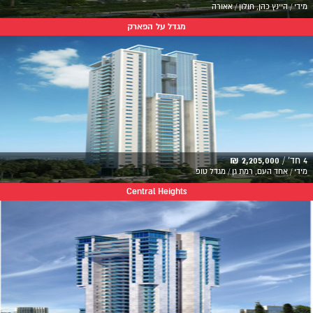
מידי / היינץ כהן, חולון / אאורה
מגדל על הפארק
4 חד' /
2,205,000 ₪
מידי / אחד העם, רמת גן / מגדל טופ
Central Heights