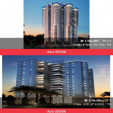
4.5 חד' /
2,560,000 ₪
מידי / ערבי נחל, גבעתיים / משהב
Aura DESIGN
5 חד' /
2,126,656 ₪
מידי / פנחס איילון, חולון / אאורה
Aura DESIGN