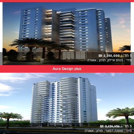
5 חד' /
2,280,000 ₪
מידי / פנחס איילון, חולון / אאורה
Aura Design plus
5 חד' /
2,126,656 ₪
מידי / שושנה דמארי, חולון / אאורה