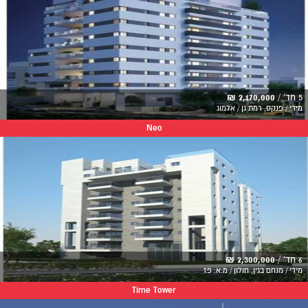
5 חד' /
2,170,000 ₪
מידי / פנקס, רמת גן / אלמוג
Neo
6 חד' /
2,300,000 ₪
מידי / מנחם בגין, חולון / מ.א. פז
Time Tower