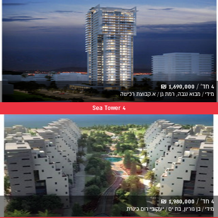
4 חד' /
1,690,000 ₪
מידי / מבוא נגבה, רמת גן / א.קבוצת רכישה
Sea Tower 4
4 חד' /
1,980,000 ₪
מידי / בן גוריון, בת ים / יעקובי רום כינרת