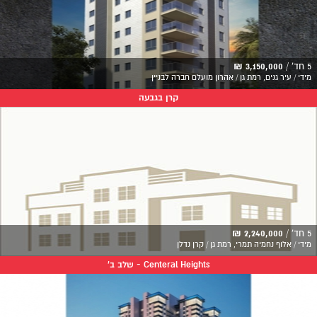
5 חד' /
3,150,000 ₪
מידי / עיר גנים, רמת גן / אהרון מועלם חברה לבניין
קרן בגבעה
5 חד' /
2,240,000 ₪
מידי / אלוף נחמיה תמרי, רמת גן / קרן נדלן
Centeral Heights - שלב ב'