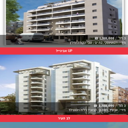
3 חד' /
1,310,000 ₪
מידי / ז'בוטינסקי, בת ים / עובי הקורה נדל"ן
UP אביגייל
3 חד' /
2,700,000 ₪
מידי / אביגיל, רמת גן / קבוצת צליח רוטשילד
לב העיר