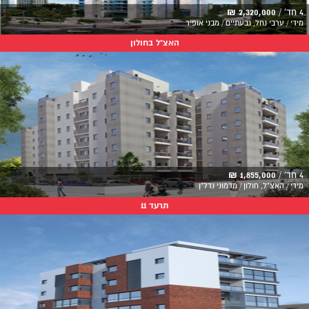
4 חד' /
2,320,000 ₪
מידי / ערבי נחל, גבעתיים / מבני אופיר
האצ"ל בחולון
4 חד' /
1,855,000 ₪
מידי / האצ"ל, חולון / מדמוני נדל"ן
תרעד 11