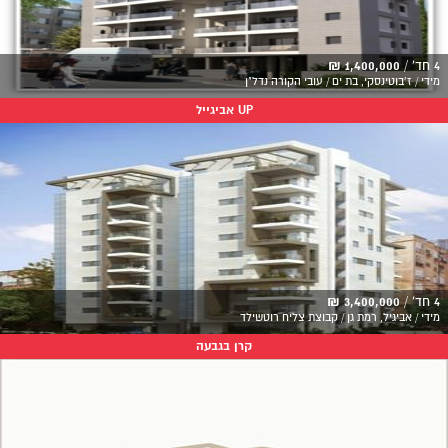
4 חד' /
1,400,000 ₪
מידי / ז'בוטינסקי, בת ים / עובי הקורה נדל"ן
UP אביגייל
4 חד' /
3,400,000 ₪
מידי / אביגיל, רמת גן / קבוצת צליח רוטשילד
קרן בגבעה