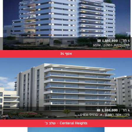
4 חד' /
1,880,000 ₪
מידי / פנקס, רמת גן / אלמוג
אסף 24
4 חד' /
2,200,000 ₪
מידי / אסף, רמת גן / א.י ברזילי נכסים
Centeral Heights - שלב ב'