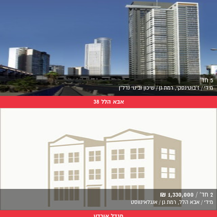
5 חד'
מידי / ז'בוטינסקי, רמת גן / שיכון ובינוי נדל"ן
אבא הלל 38
2 חד' /
1,330,000 ₪
מידי / אבא הלל, רמת גן / אנגלאינווסט
מגדל אורדע