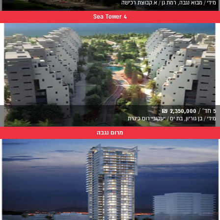
מידי / מבוא נגבה, רמת גן / א.קבוצת רכישה
Sea Tower 4
5 חד' /
2,350,000 ₪
מידי / בן גוריון, בת ים / יעקובי רום כינרת
מרום נגבה