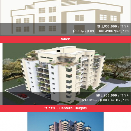
4 חד' /
1,930,000 ₪
מידי / אלוף נחמיה תמרי, רמת גן / קרן נדלן
touch
4 חד' /
1,700,000 ₪
מידי / עזריאל, רמת גן / קבוצת כנען
Centeral Heights - שלב ב'