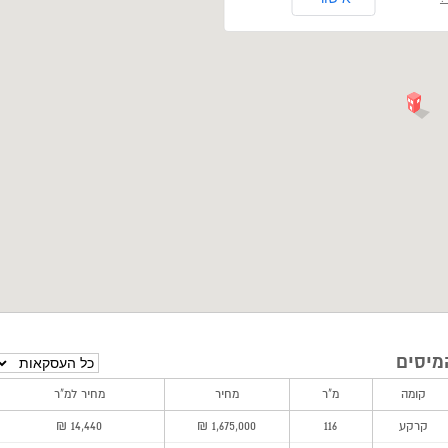
מיסים
קומה
מ"ר
מחיר
מחיר למ"ר
קרקע
116
1,675,000 ₪
14,440 ₪