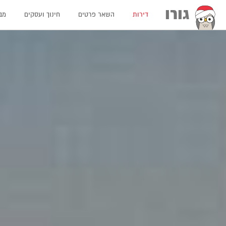
גורו
דירות
השאר פרטים
חינוך ועסקים
מב