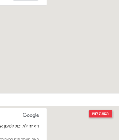
תמונת לווין
‏דף זה לא יכול לטעון את מפות le
האם האתר הזה בבעלותך