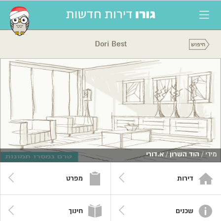
Dori Best
מידי /
הוד השרון
/
א.דורי
דירות
מפרט
שכנים
חינוך