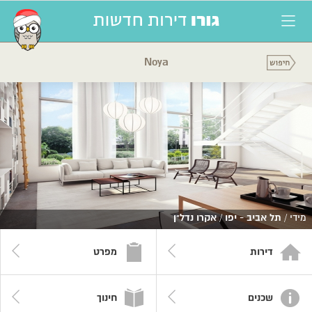
Noya
מידי /
תל אביב - יפו
/
אקרו נדל"ן
דירות
מפרט
שכנים
חינוך