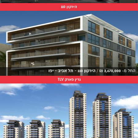
הירקון 110
החל מ-
2,670,000
₪
/
הירקון 110 - תל אביב - יפו
גרין פארק TLV