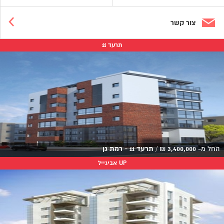
צור קשר
תרעד 11
החל מ-
3,400,000
₪
/
תרעד 11 - רמת גן
UP אביגייל