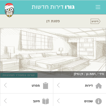
פסגת דן
מידי /
רמת גן
/
דן נדלן
דירות
מפרט
שכנים
חינוך