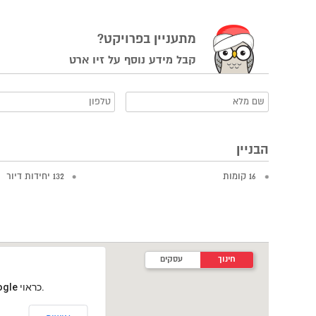
מתעניין בפרויקט?
קבל מידע נוסף על זיו ארט
הבניין
16 קומות
132 יחידות דיור
חינוך
עסקים
‏דף זה לא יכול לטעון את מפות Google כראוי.