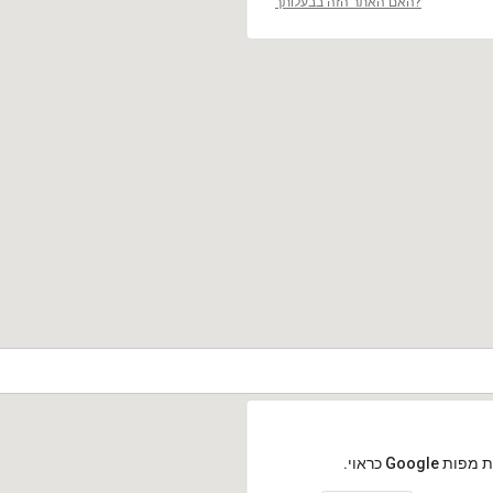
האם האתר הזה בבעלותך?
Goog כראוי.