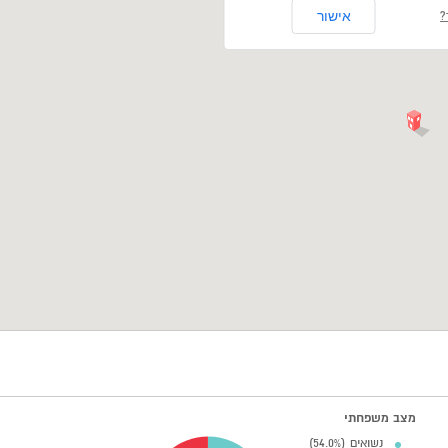
אישור
?
מצב משפחתי
נשואים (54.0%)