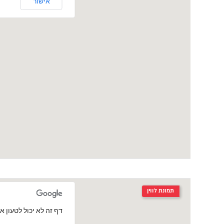
אישור
תמונת לווין
‏דף זה לא יכול לטעון את מפות le