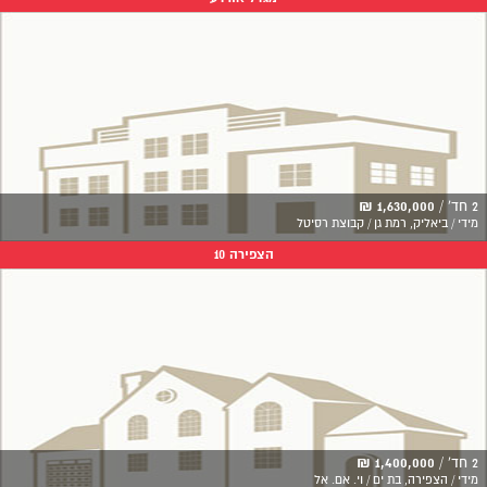
2 חד' /
1,630,000 ₪
מידי / ביאליק, רמת גן / קבוצת רסיטל
הצפירה 10
2 חד' /
1,400,000 ₪
מידי / הצפירה, בת ים / וי. אם. אל