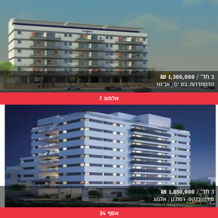
3 חד' /
1,300,000 ₪
ההסתדרות, בת ים / אביגור
אלמוג 7
3 חד' /
1,850,000 ₪
מידי / פנקס, רמת גן / אלמוג
אסף 24