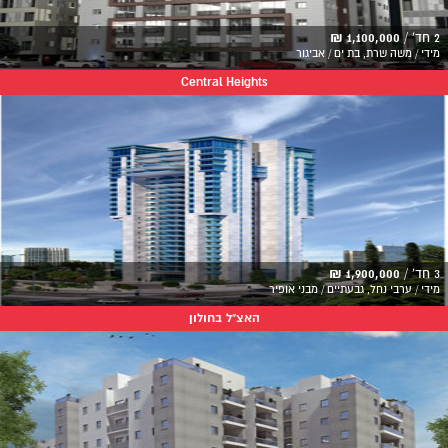
2 חד' /
1,100,000 ₪
מידי / משה שרת, בת ים / אביגור
Central Heights
3 חד' /
1,900,000 ₪
מידי / ערבי נחל, גבעתיים / מבני אופיר
האצ"ל בחולון