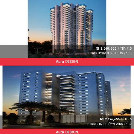
4.5 חד' /
2,560,000 ₪
מידי / ערבי נחל, גבעתיים / משהב
Aura DESIGN
5 חד' /
2,126,656 ₪
מידי / פנחס איילון, חולון / אאורה
Aura DESIGN