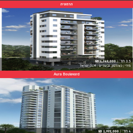
הרמוניה
3.5 חד' /
1,749,000 ₪
מידי / כצנלסון, גבעתיים / GLM ישראל
Aura Boulevard
4 חד' /
1,992,000 ₪