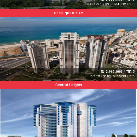
מידי / אחד העם, רמת גן / מגדל טופ
אזורים חוף בת ים
5 חד' /
2,960,000 ₪
מידי / הקוממיות, בת ים / אזורים
Central Heights