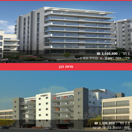
3 חד' /
2,020,000 ₪
מידי / אסף, רמת גן / א.י ברזילי נכסים
פנינת הגן
3.5 חד' /
1,330,000 ₪
מידי / ההגנה, בת ים / אביגור