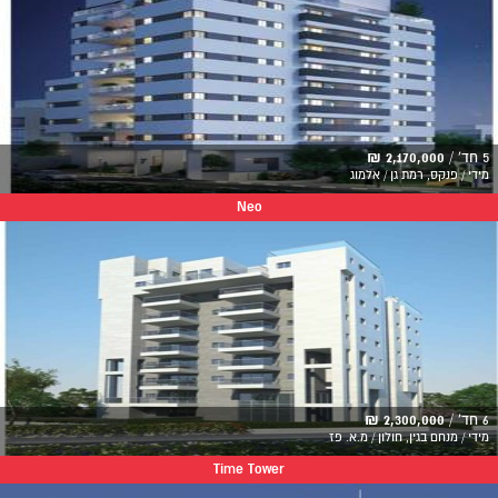
5 חד' /
2,170,000 ₪
מידי / פנקס, רמת גן / אלמוג
Neo
6 חד' /
2,300,000 ₪
מידי / מנחם בגין, חולון / מ.א. פז
Time Tower