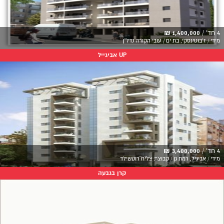
4 חד' /
1,400,000 ₪
מידי / ז'בוטינסקי, בת ים / עובי הקורה נדל"ן
UP אביגייל
4 חד' /
3,400,000 ₪
מידי / אביגיל, רמת גן / קבוצת צליח רוטשילד
קרן בגבעה