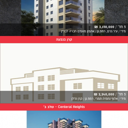
5 חד' /
3,150,000 ₪
מידי / עיר גנים, רמת גן / אהרון מועלם חברה לבניין
קרן בגבעה
5 חד' /
2,240,000 ₪
מידי / אלוף נחמיה תמרי, רמת גן / קרן נדלן
Centeral Heights - שלב ב'