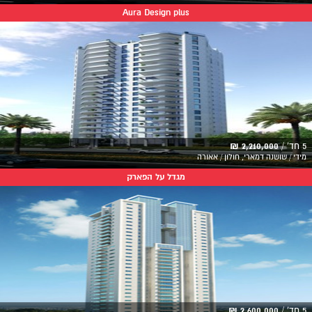
Aura Design plus
5 חד' /
2,210,000 ₪
מידי / שושנה דמארי, חולון / אאורה
מגדל על הפארק
5 חד' /
2,600,000 ₪