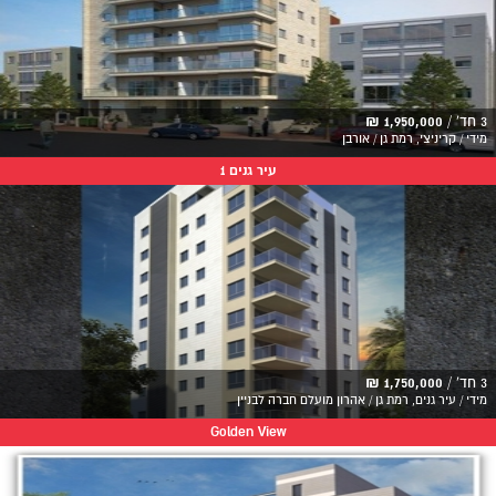
3 חד' /
1,950,000 ₪
מידי / קריניצי, רמת גן / אורבן
עיר גנים 1
3 חד' /
1,750,000 ₪
מידי / עיר גנים, רמת גן / אהרון מועלם חברה לבניין
Golden View