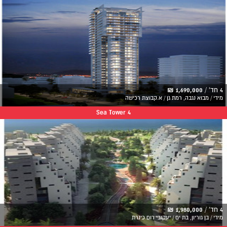
4 חד' /
1,690,000 ₪
מידי / מבוא נגבה, רמת גן / א.קבוצת רכישה
Sea Tower 4
4 חד' /
1,980,000 ₪
מידי / בן גוריון, בת ים / יעקובי רום כינרת