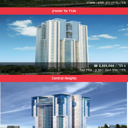
מידי / היינץ כהן, חולון / אאורה
מגדל על הפארק
4 חד' /
2,205,000 ₪
מידי / אחד העם, רמת גן / מגדל טופ
Central Heights