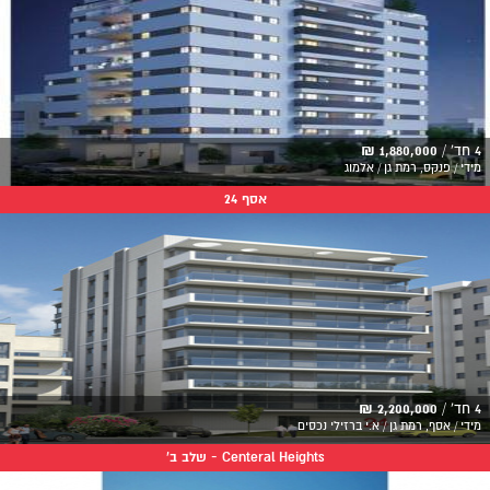
4 חד' /
1,880,000 ₪
מידי / פנקס, רמת גן / אלמוג
אסף 24
4 חד' /
2,200,000 ₪
מידי / אסף, רמת גן / א.י ברזילי נכסים
Centeral Heights - שלב ב'