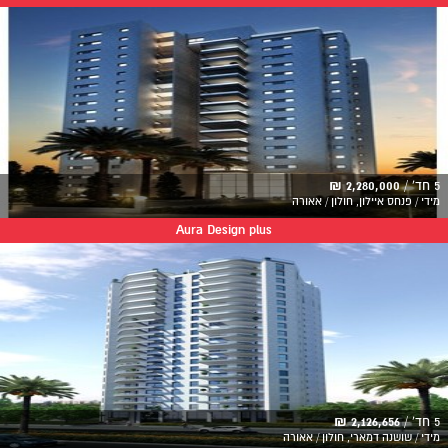
5 חד' /
2,280,000 ₪
מידי / פנחס איילון, חולון / אאורה
Aura Design plus
5 חד' /
2,126,656 ₪
מידי / שושנה דמארי, חולון / אאורה