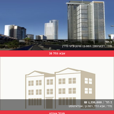
5 חד'
מידי / ז'בוטינסקי, רמת גן / שיכון ובינוי נדל"ן
אבא הלל 38
2 חד' /
1,330,000 ₪
מידי / אבא הלל, רמת גן / אנגלאינווסט
מגדל אורדע