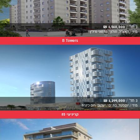
3 חד' /
1,560,000 ₪
מידי / האצ"ל, חולון / מדמוני נדל"ן
B Towers
3 חד' /
1,299,000 ₪
מידי / יוספטל, בת ים / יעקובי רום כינרת
קריניצי 85