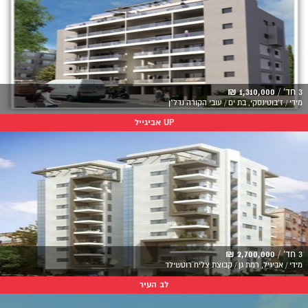
3 חד' /
1,310,000 ₪
מידי / ז'בוטינסקי, בת ים / עובי הקורה נדל"ן
UP אביגייל
3 חד' /
2,700,000 ₪
מידי / אביגיל, רמת גן / קבוצת צליח רוטשילד
לב העיר