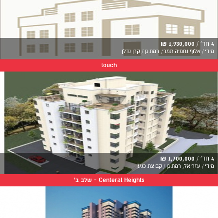
4 חד' /
1,930,000 ₪
מידי / אלוף נחמיה תמרי, רמת גן / קרן נדלן
touch
4 חד' /
1,700,000 ₪
מידי / עזריאל, רמת גן / קבוצת כנען
Centeral Heights - שלב ב'