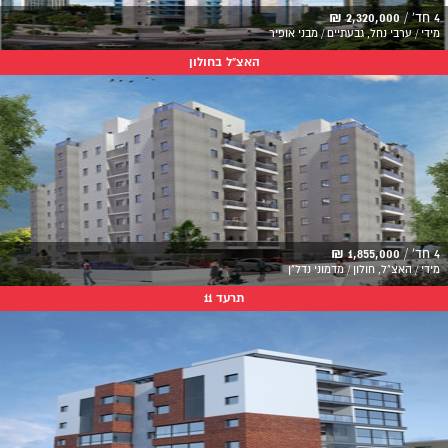
4 חד' /
2,320,000 ₪
מידי / ערבי נחל, גבעתיים / מבני אופיר
האצ"ל בחולון
4 חד' /
1,855,000 ₪
מידי / האצ"ל, חולון / מדמוני נדל"ן
תרעד 11