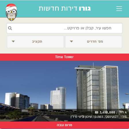
מס׳ חדרים
תקציב
Time Tower
4 חד' /
3,650,000 ₪
מידי / ז'בוטינסקי, רמת גן / שיכון ובינוי נדל"ן
מרום נגבה