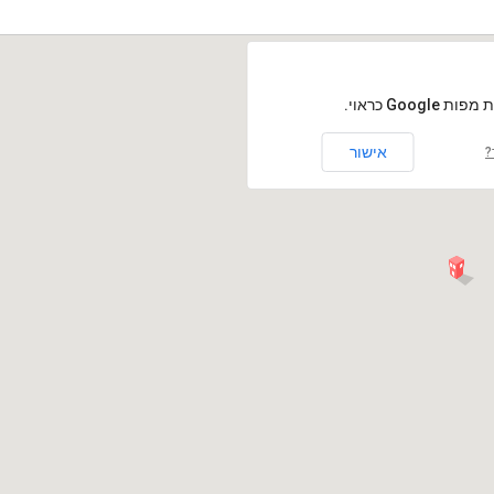
Goog כראוי.
אישור
?