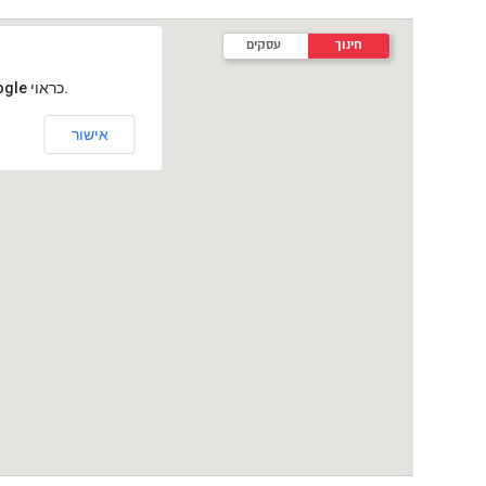
חינוך
עסקים
‏דף זה לא יכול לטעון את מפות Google כראוי.
אישור