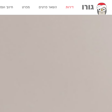
גורו
דירות
השאר פרטים
מפרט
חינוך ועס