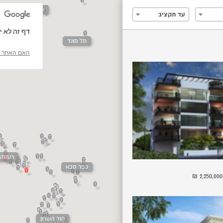
אבן יהודה
עד תקציב
‏דף זה לא יכול 
תל מונד
האם האתר ה
צור יצחק
רעננה
כפר סבא
הוד השרון