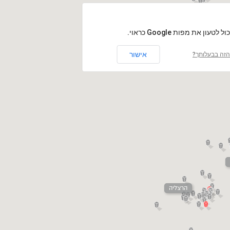
לטעון את מפות Google כראוי.
אישור
זה בבעלותך?
הרצליה