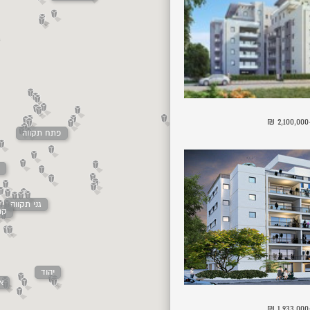
פתח תקווה
ראש העין
ג
גני תקווה
קרי
יהוד
א