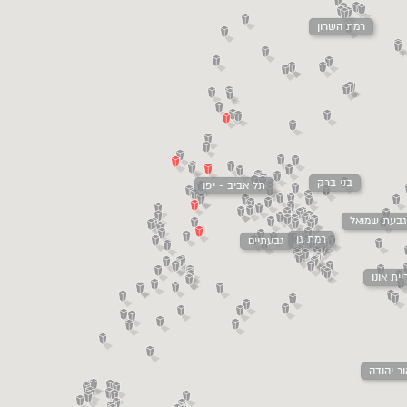
רמת השרון
בני ברק
תל אביב - יפו
בעת שמואל
רמת גן
גבעתיים
ית אונו
ור יהודה