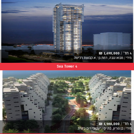
4 חד' /
1,690,000 ₪
מידי / מבוא נגבה, רמת גן / א.קבוצת רכישה
Sea Tower 4
4 חד' /
1,980,000 ₪
מידי / בן גוריון, בת ים / יעקובי רום כינרת