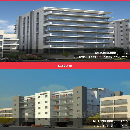
3 חד' /
2,020,000 ₪
מידי / אסף, רמת גן / א.י ברזילי נכסים
פנינת הגן
3.5 חד' /
1,330,000 ₪
מידי / ההגנה, בת ים / אביגור