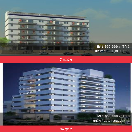
3 חד' /
1,300,000 ₪
ההסתדרות, בת ים / אביגור
אלמוג 7
3 חד' /
1,850,000 ₪
מידי / פנקס, רמת גן / אלמוג
אסף 24