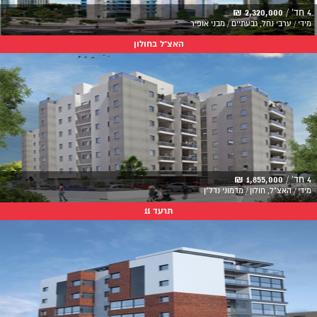
4 חד' /
2,320,000 ₪
מידי / ערבי נחל, גבעתיים / מבני אופיר
האצ"ל בחולון
4 חד' /
1,855,000 ₪
מידי / האצ"ל, חולון / מדמוני נדל"ן
תרעד 11