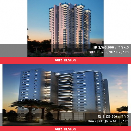
4.5 חד' /
2,560,000 ₪
מידי / ערבי נחל, גבעתיים / משהב
Aura DESIGN
5 חד' /
2,126,656 ₪
מידי / פנחס איילון, חולון / אאורה
Aura DESIGN