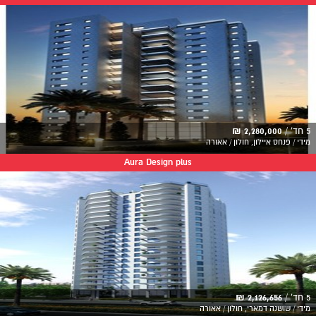
5 חד' /
2,280,000 ₪
מידי / פנחס איילון, חולון / אאורה
Aura Design plus
5 חד' /
2,126,656 ₪
מידי / שושנה דמארי, חולון / אאורה