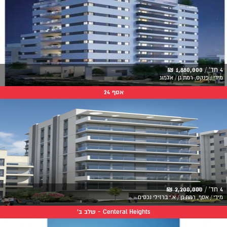
4 חד' /
1,880,000 ₪
מידי / פנקס, רמת גן / אלמוג
אסף 24
4 חד' /
2,200,000 ₪
מידי / אסף, רמת גן / א.י ברזילי נכסים
Centeral Heights - שלב ב'