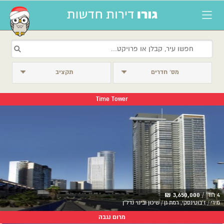
מס׳ חדרים
תקציב
Time Tower
4 חד' /
3,650,000 ₪
מידי / ז'בוטינסקי, רמת גן / שיכון ובינוי נדל"ן
מרום נגבה