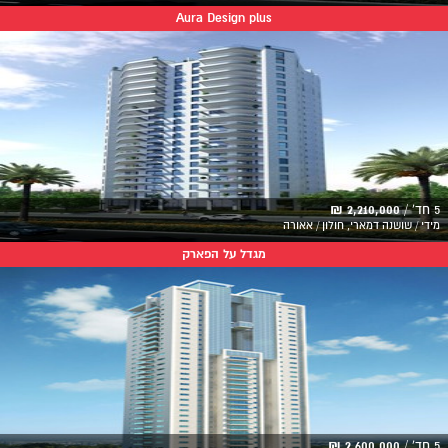
Aura Design plus
5 חד' /
2,210,000 ₪
מידי / שושנה דמארי, חולון / אאורה
מגדל על הפארק
5 חד' /
2,600,000 ₪