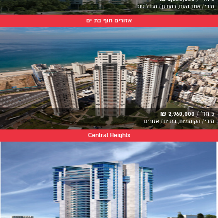
מידי / אחד העם, רמת גן / מגדל טופ
אזורים חוף בת ים
5 חד' /
2,960,000 ₪
מידי / הקוממיות, בת ים / אזורים
Central Heights