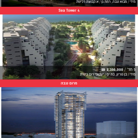
מידי / מבוא נגבה, רמת גן / א.קבוצת רכישה
Sea Tower 4
5 חד' /
2,350,000 ₪
מידי / בן גוריון, בת ים / יעקובי רום כינרת
מרום נגבה