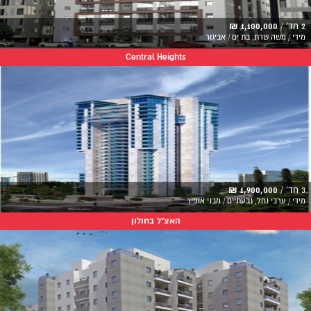
2 חד' /
1,100,000 ₪
מידי / משה שרת, בת ים / אביגור
Central Heights
3 חד' /
1,900,000 ₪
מידי / ערבי נחל, גבעתיים / מבני אופיר
האצ"ל בחולון