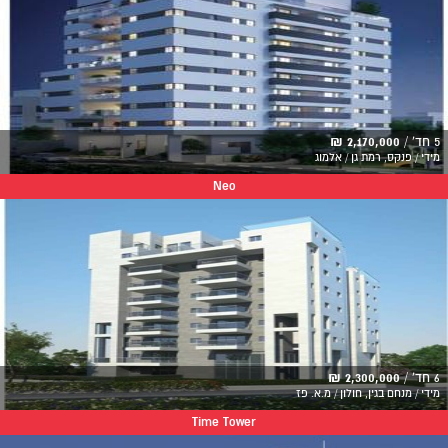
5 חד' /
2,170,000 ₪
מידי / פנקס, רמת גן / אלמוג
Neo
6 חד' /
2,300,000 ₪
מידי / מנחם בגין, חולון / מ.א. פז
Time Tower