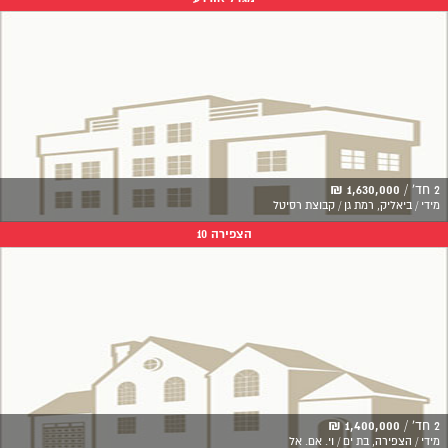
2 חד' /
1,630,000 ₪
מידי / ביאליק, רמת גן / קבוצת רסיטל
הצפירה 10
2 חד' /
1,400,000 ₪
מידי / הצפירה, בת ים / וי. אם. אל