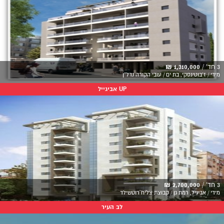
3 חד' /
1,310,000 ₪
מידי / ז'בוטינסקי, בת ים / עובי הקורה נדל"ן
UP אביגייל
3 חד' /
2,700,000 ₪
מידי / אביגיל, רמת גן / קבוצת צליח רוטשילד
לב העיר