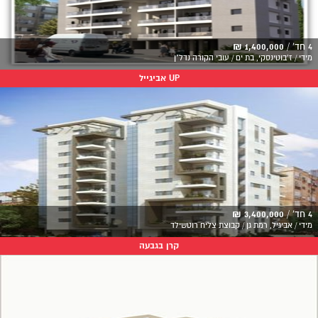
4 חד' /
1,400,000 ₪
מידי / ז'בוטינסקי, בת ים / עובי הקורה נדל"ן
UP אביגייל
4 חד' /
3,400,000 ₪
מידי / אביגיל, רמת גן / קבוצת צליח רוטשילד
קרן בגבעה