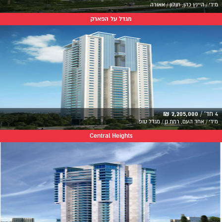
מידי / היינץ כהן, חולון / אאורה
מגדל על הפארק
4 חד' /
2,205,000 ₪
מידי / אחד העם, רמת גן / מגדל טופ
Central Heights