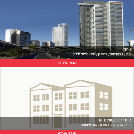
5 חד'
מידי / ז'בוטינסקי, רמת גן / שיכון ובינוי נדל"ן
אבא הלל 38
2 חד' /
1,330,000 ₪
מידי / אבא הלל, רמת גן / אנגלאינווסט
מגדל אורדע