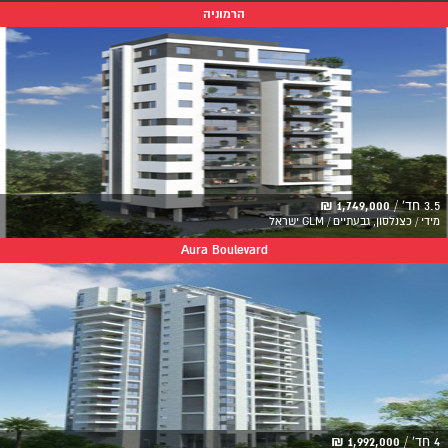
הרמוניה
3.5 חד' /
1,749,000 ₪
מידי / כצנלסון, גבעתיים / GLM ישראל
Aura Boulevard
4 חד' /
1,992,000 ₪