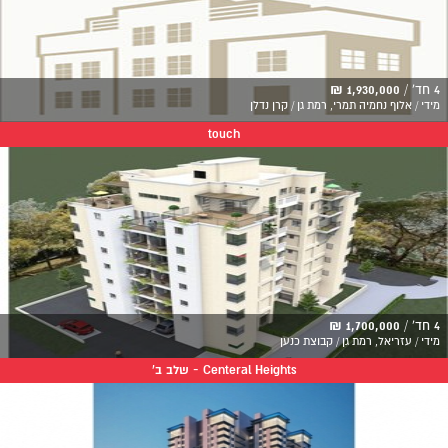
4 חד' /
1,930,000 ₪
מידי / אלוף נחמיה תמרי, רמת גן / קרן נדלן
touch
4 חד' /
1,700,000 ₪
מידי / עזריאל, רמת גן / קבוצת כנען
Centeral Heights - שלב ב'