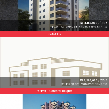
5 חד' /
3,150,000 ₪
מידי / עיר גנים, רמת גן / אהרון מועלם חברה לבניין
קרן בגבעה
5 חד' /
2,240,000 ₪
מידי / אלוף נחמיה תמרי, רמת גן / קרן נדלן
Centeral Heights - שלב ב'