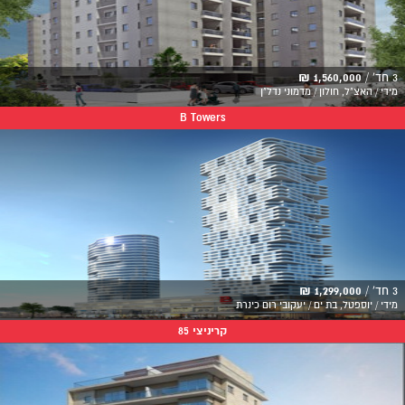
3 חד' /
1,560,000 ₪
מידי / האצ"ל, חולון / מדמוני נדל"ן
B Towers
3 חד' /
1,299,000 ₪
מידי / יוספטל, בת ים / יעקובי רום כינרת
קריניצי 85