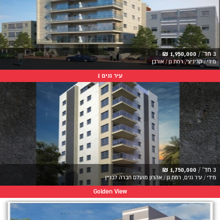
3 חד' /
1,950,000 ₪
מידי / קריניצי, רמת גן / אורבן
עיר גנים 1
3 חד' /
1,750,000 ₪
מידי / עיר גנים, רמת גן / אהרון מועלם חברה לבניין
Golden View