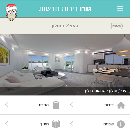
האצ"ל בחולון
מידי /
חולון
/
מדמוני נדל"ן
דירות
מפרט
שכנים
חינוך