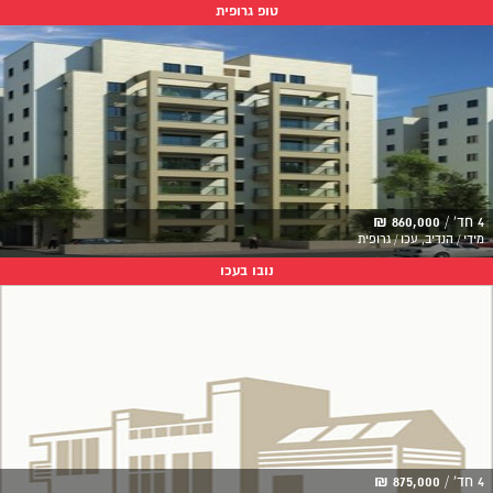
טופ גרופית
4 חד' /
860,000 ₪
מידי / הנדיב, עכו / גרופית
נובו בעכו
4 חד' /
875,000 ₪