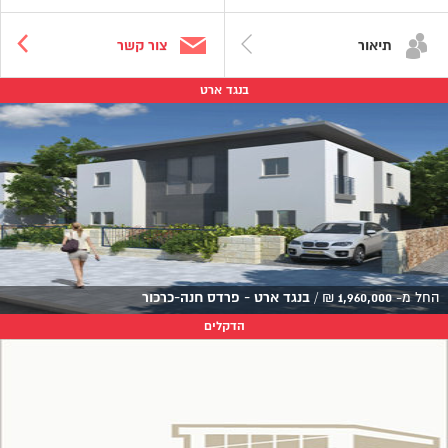
תיאור
צור קשר
בנגד ארט
החל מ-
1,960,000
₪
/
בנגד ארט - פרדס חנה-כרכור
הדקלים