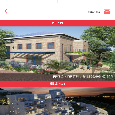
צור קשר
וילה יורו
החל מ-
1,900,000
₪
/
וילה יורו - מודיעין
דמרי HILLS