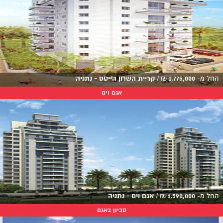
החל מ-
1,775,000
₪
/
קריית השרון הייטס - נתניה
אגם וים
החל מ-
1,590,000
₪
/
אגם וים - נתניה
סביון באגם