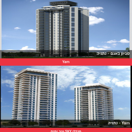
סביון באגם - נתניה
Yam
Yam - נתניה
מגדלי SKY עיר ימים