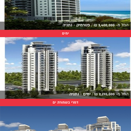
החל מ-
2,400,000
₪
/
פנורמיק - נתניה
ימים
החל מ-
2,190,000
₪
/
ימים - נתניה
דמרי בשמורת ים