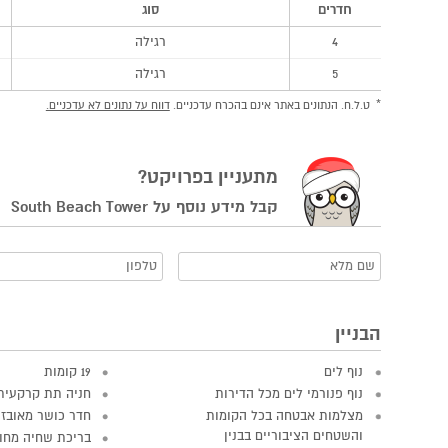
חדרים
סוג
4
רגילה
5
רגילה
ט.ל.ח. הנתונים באתר אינם בהכרח עדכניים.
דווח על נתונים לא עדכניים.
מתעניין בפרויקט?
קבל מידע נוסף על South Beach Tower
הבניין
נוף לים
19 קומות
נוף פנורמי לים מכל הדירות
חניה תת קרקעית
מצלמות אבטחה בכל הקומות
חדר כושר מאובזר
והשטחים הציבוריים בבנין
בריכת שחיה מחו