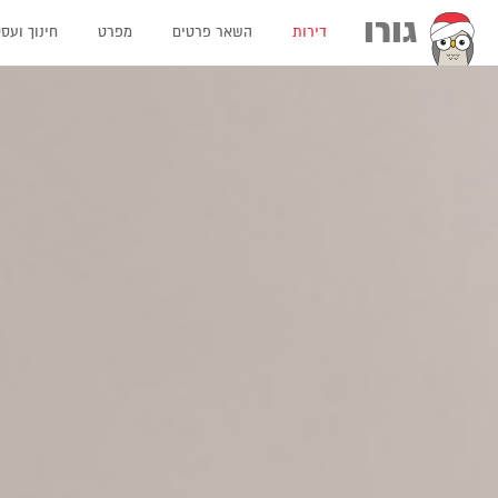
גורו
דירות
השאר פרטים
מפרט
חינוך ועס