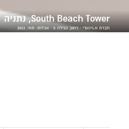
South Beach Tower, נתניה
חברת
א.גינאדי
· רחוב הגילה 5 · אכלוס: מאי, 2013