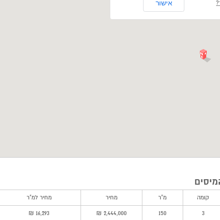
אישור
?
מיסים
קומה
מ"ר
מחיר
מחיר למ"ר
16,293 ₪
2,444,000 ₪
150
3