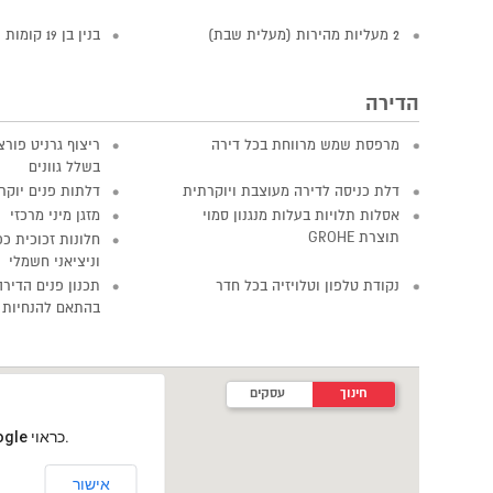
2 מעליות מהירות (מעלית שבת)
בנין בן 19 קומות
הדירה
מרפסת שמש מרווחת בכל דירה
בשלל גוונים
דלת כניסה לדירה מעוצבת ויוקרתית
דלתות פנים יוקר
אסלות תלויות בעלות מנגנון סמוי
מזגן מיני מרכזי
תוצרת GROHE
חלונות זכוכית כ
וניציאני חשמלי
נקודת טלפון וטלויזיה בכל חדר
תכנון פנים הדירה
בהתאם להנחיות 
חינוך
עסקים
‏דף זה לא יכול לטעון את מפות Google כראוי.
אישור