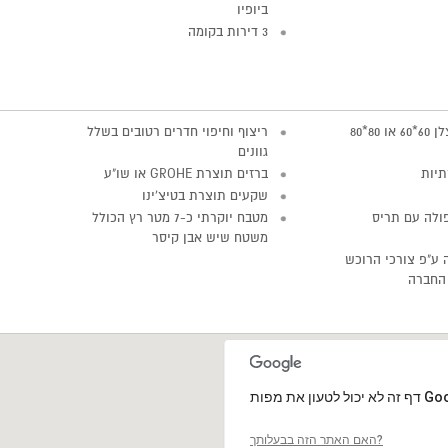
ביופיו
3 דירות בקומה
ריצוף גרניט פורצלן 60*60 או 80*80
ריצוף וחיפוי חדרים רטובים בשלל
גוונים
תיות
ברזים תוצרת GROHE או שו"ע
שקעים תוצרת בטיצ'ינו
פולה עם תריס
מטבח יוקרתי כ-7 מטר רץ הכולל
משטח שיש אבן קיסר
 ע"פ צורכי הרוכש
החברה
האם האתר הזה בבעלותך?