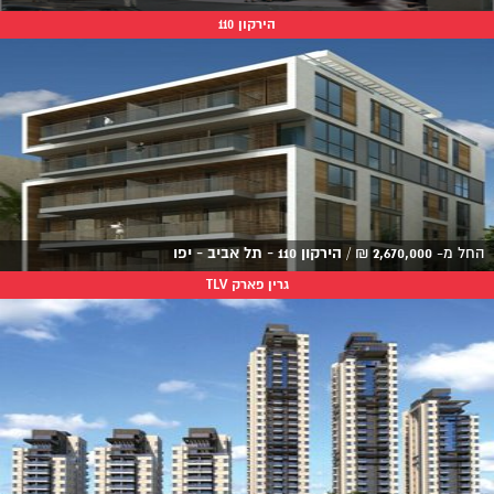
הירקון 110
החל מ-
2,670,000
₪
/
הירקון 110 - תל אביב - יפו
גרין פארק TLV