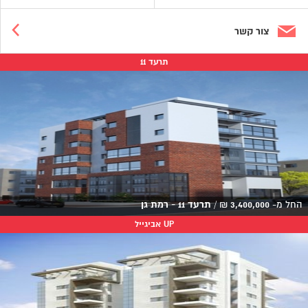
צור קשר
תרעד 11
החל מ-
3,400,000
₪
/
תרעד 11 - רמת גן
UP אביגייל