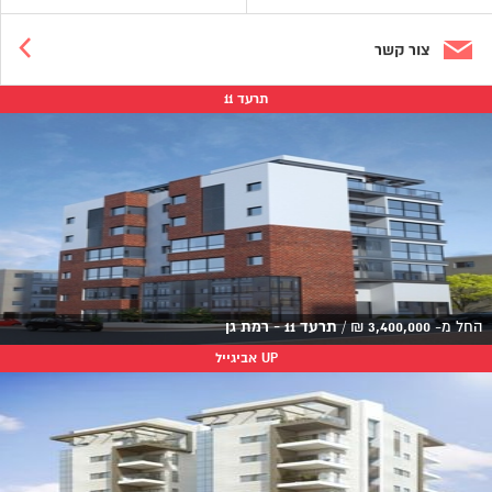
צור קשר
תרעד 11
החל מ-
3,400,000
₪
/
תרעד 11 - רמת גן
UP אביגייל