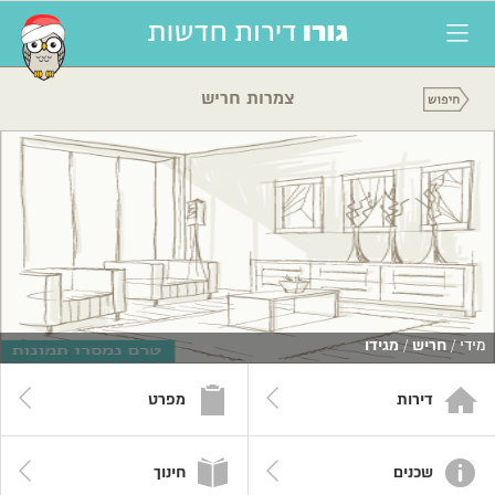
צמרות חריש
מידי /
חריש
/
מגידו
דירות
מפרט
שכנים
חינוך