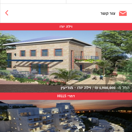
צור קשר
וילה יורו
החל מ-
1,900,000
₪
/
וילה יורו - מודיעין
דמרי HILLS