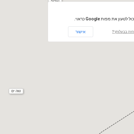
הסיטי
לטעון את מפות Google כראוי.
אישור
זה בבעלותך?
נווה ים