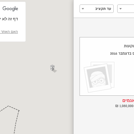
עד תקציב
‏דף זה לא יכול 
האם האתר ה
שקעות
דצמבר 2016
גמים
כרמי ציון