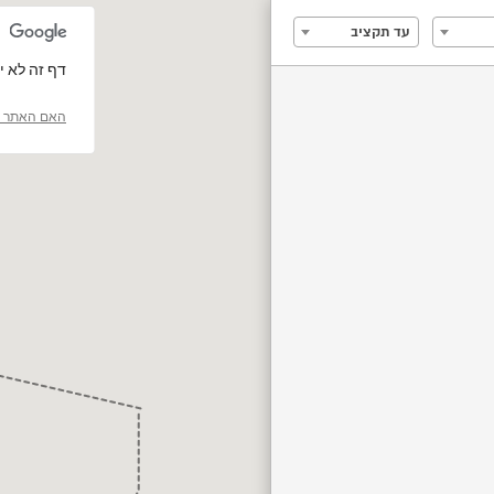
עד תקציב
‏דף זה לא יכול 
האם האתר ה