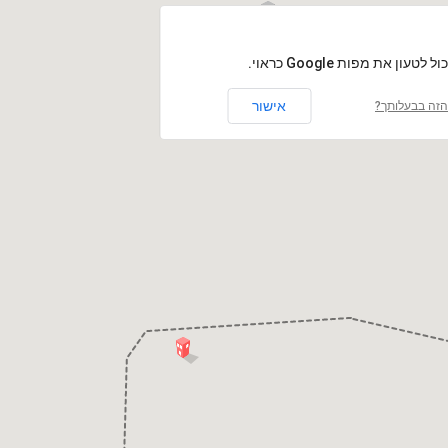
נווה ההדרים
לטעון את מפות Google כראוי.
אישור
זה בבעלותך?