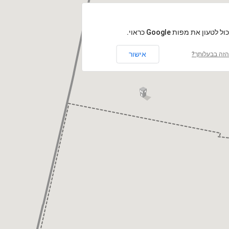
לטעון את מפות Google כראוי.
אישור
זה בבעלותך?