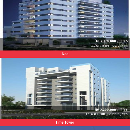
5 חד' /
2,170,000 ₪
מידי / פנקס, רמת גן / אלמוג
Neo
6 חד' /
2,300,000 ₪
מידי / מנחם בגין, חולון / מ.א. פז
Time Tower