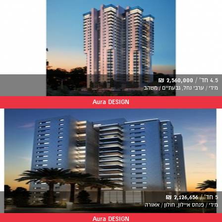
4.5 חד' /
2,560,000 ₪
מידי / ערבי נחל, גבעתיים / משהב
Aura DESIGN
5 חד' /
2,126,656 ₪
מידי / פנחס איילון, חולון / אאורה
Aura DESIGN