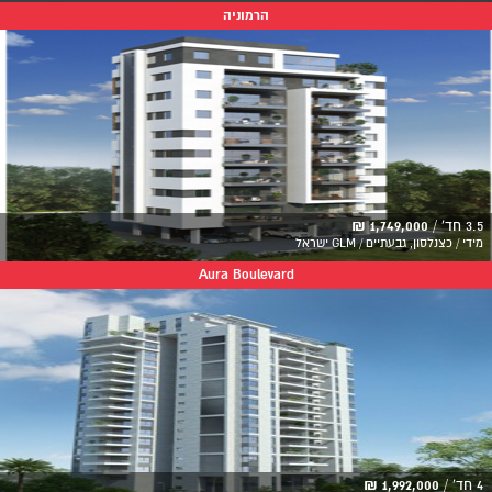
הרמוניה
3.5 חד' /
1,749,000 ₪
מידי / כצנלסון, גבעתיים / GLM ישראל
Aura Boulevard
4 חד' /
1,992,000 ₪