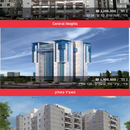
2 חד' /
1,100,000 ₪
מידי / משה שרת, בת ים / אביגור
Central Heights
3 חד' /
1,900,000 ₪
מידי / ערבי נחל, גבעתיים / מבני אופיר
האצ"ל בחולון