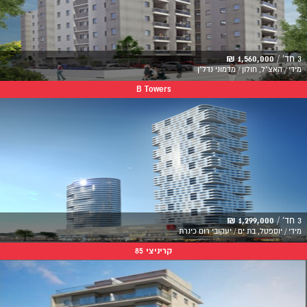
3 חד' /
1,560,000 ₪
מידי / האצ"ל, חולון / מדמוני נדל"ן
B Towers
3 חד' /
1,299,000 ₪
מידי / יוספטל, בת ים / יעקובי רום כינרת
קריניצי 85