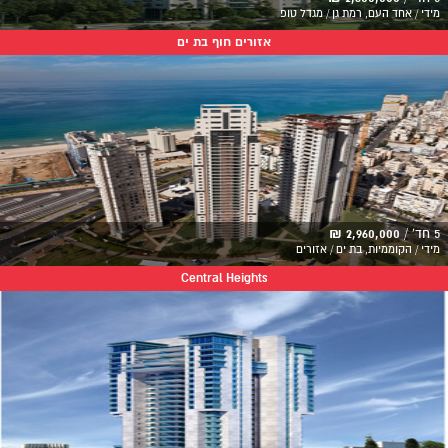
מידי / אחד העם, רמת גן / מגדל טופ
אזורים חוף בת ים
5 חד' /
2,960,000 ₪
מידי / הקוממיות, בת ים / אזורים
Central Heights