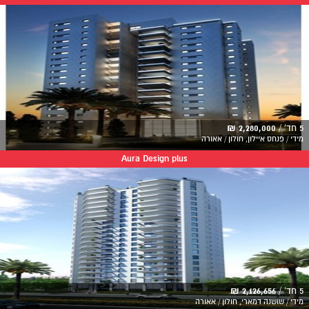
5 חד' /
2,280,000 ₪
מידי / פנחס איילון, חולון / אאורה
Aura Design plus
5 חד' /
2,126,656 ₪
מידי / שושנה דמארי, חולון / אאורה