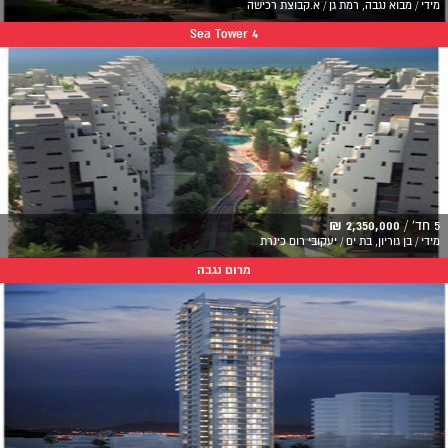
מידי / מבוא נגבה, רמת גן / א.קבוצת רכישה
Sea Tower 4
5 חד' /
2,350,000 ₪
מידי / בן גוריון, בת ים / יעקובי רום כינרת
מרום נגבה