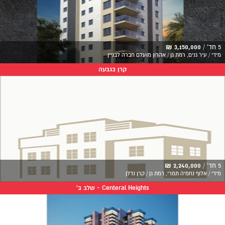
5 חד' /
3,150,000 ₪
מידי / עיר גנים, רמת גן / אהרון מועלם חברה לבניין
קרן בגבעה
5 חד' /
2,240,000 ₪
מידי / אלוף נחמיה תמרי, רמת גן / קרן נדלן
Centeral Heights - שלב ב'