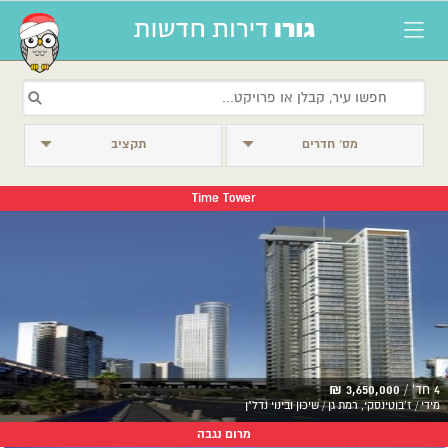
מס׳ חדרים
תקציב
Time Tower
4 חד' /
3,650,000 ₪
מידי / ז'בוטינסקי, רמת גן / שיכון ובינוי נדל"ן
מרום נגבה