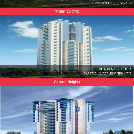
מידי / היינץ כהן, חולון / אאורה
מגדל על הפארק
4 חד' /
2,205,000 ₪
מידי / אחד העם, רמת גן / מגדל טופ
Central Heights