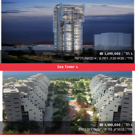
4 חד' /
1,690,000 ₪
מידי / מבוא נגבה, רמת גן / א.קבוצת רכישה
Sea Tower 4
4 חד' /
1,980,000 ₪
מידי / בן גוריון, בת ים / יעקובי רום כינרת