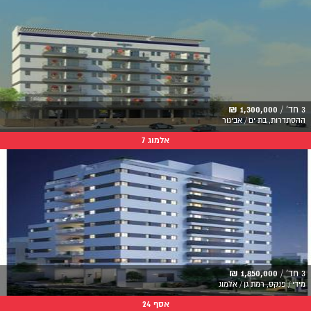
3 חד' /
1,300,000 ₪
ההסתדרות, בת ים / אביגור
אלמוג 7
3 חד' /
1,850,000 ₪
מידי / פנקס, רמת גן / אלמוג
אסף 24