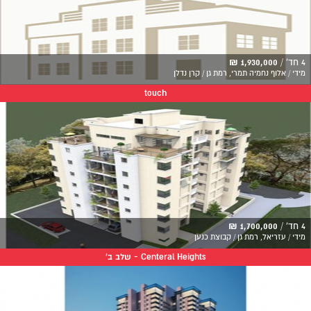
4 חד' /
1,930,000 ₪
מידי / אלוף נחמיה תמרי, רמת גן / קרן נדלן
touch
4 חד' /
1,700,000 ₪
מידי / עזריאל, רמת גן / קבוצת כנען
Centeral Heights - שלב ב'