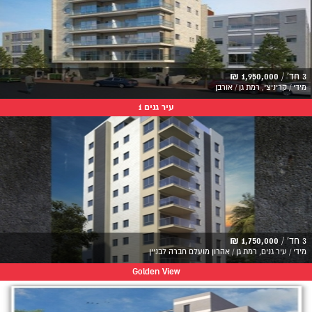
3 חד' /
1,950,000 ₪
מידי / קריניצי, רמת גן / אורבן
עיר גנים 1
3 חד' /
1,750,000 ₪
מידי / עיר גנים, רמת גן / אהרון מועלם חברה לבניין
Golden View