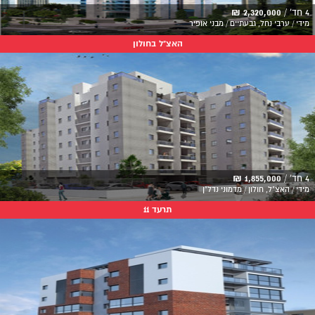
4 חד' /
2,320,000 ₪
מידי / ערבי נחל, גבעתיים / מבני אופיר
האצ"ל בחולון
4 חד' /
1,855,000 ₪
מידי / האצ"ל, חולון / מדמוני נדל"ן
תרעד 11