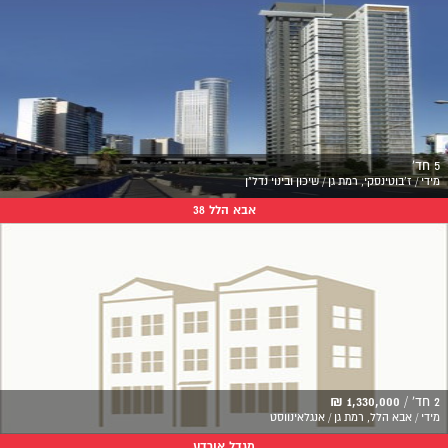
5 חד'
מידי / ז'בוטינסקי, רמת גן / שיכון ובינוי נדל"ן
אבא הלל 38
2 חד' /
1,330,000 ₪
מידי / אבא הלל, רמת גן / אנגלאינווסט
מגדל אורדע