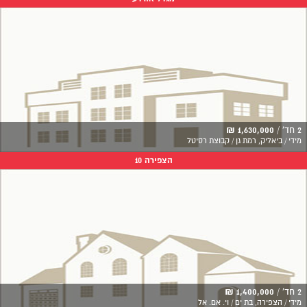
2 חד' /
1,630,000 ₪
מידי / ביאליק, רמת גן / קבוצת רסיטל
הצפירה 10
2 חד' /
1,400,000 ₪
מידי / הצפירה, בת ים / וי. אם. אל