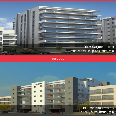
3 חד' /
2,020,000 ₪
מידי / אסף, רמת גן / א.י ברזילי נכסים
פנינת הגן
3.5 חד' /
1,330,000 ₪
מידי / ההגנה, בת ים / אביגור