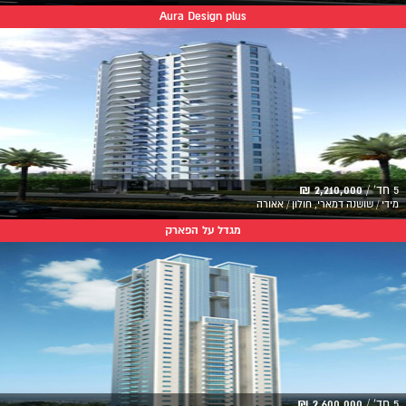
Aura Design plus
5 חד' /
2,210,000 ₪
מידי / שושנה דמארי, חולון / אאורה
מגדל על הפארק
5 חד' /
2,600,000 ₪