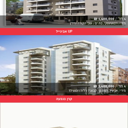
4 חד' /
1,400,000 ₪
מידי / ז'בוטינסקי, בת ים / עובי הקורה נדל"ן
UP אביגייל
4 חד' /
3,400,000 ₪
מידי / אביגיל, רמת גן / קבוצת צליח רוטשילד
קרן בגבעה