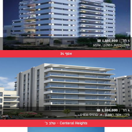
4 חד' /
1,880,000 ₪
מידי / פנקס, רמת גן / אלמוג
אסף 24
4 חד' /
2,200,000 ₪
מידי / אסף, רמת גן / א.י ברזילי נכסים
Centeral Heights - שלב ב'