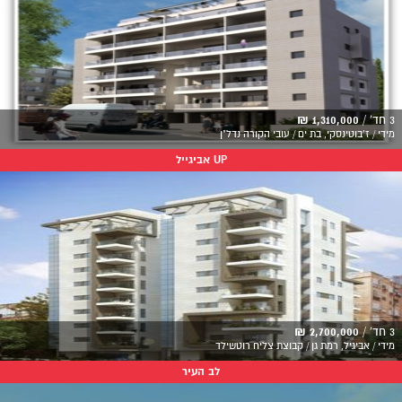
3 חד' /
1,310,000 ₪
מידי / ז'בוטינסקי, בת ים / עובי הקורה נדל"ן
UP אביגייל
3 חד' /
2,700,000 ₪
מידי / אביגיל, רמת גן / קבוצת צליח רוטשילד
לב העיר