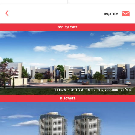
צור קשר
דמרי על הים
החל מ-
4,200,000
₪
/
דמרי על הים - אשדוד
K Towers