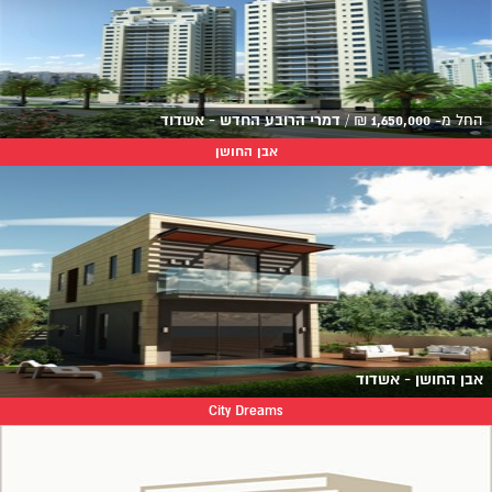
החל מ-
1,650,000
₪
/
דמרי הרובע החדש - אשדוד
אבן החושן
אבן החושן - אשדוד
City Dreams