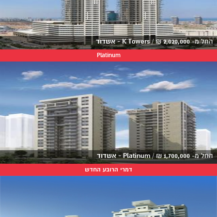
החל מ-
2,020,000
₪
/
K Towers - אשדוד
Platinum
החל מ-
1,700,000
₪
/
Platinum - אשדוד
דמרי הרובע החדש