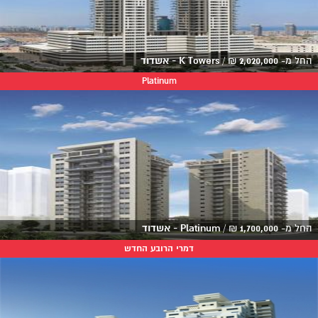
החל מ-
2,020,000
₪
/
K Towers - אשדוד
Platinum
החל מ-
1,700,000
₪
/
Platinum - אשדוד
דמרי הרובע החדש