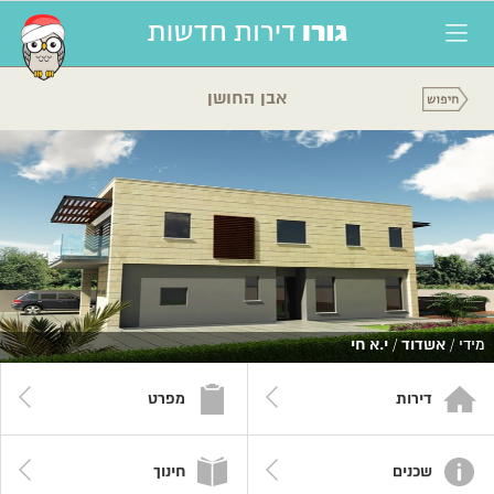
אבן החושן
מידי /
אשדוד
/
י.א חי
דירות
מפרט
שכנים
חינוך