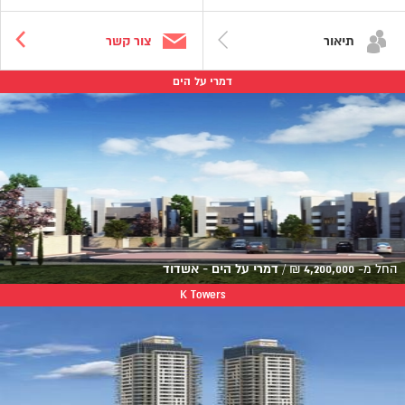
תיאור
צור קשר
דמרי על הים
החל מ-
4,200,000
₪
/
דמרי על הים - אשדוד
K Towers