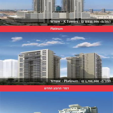
החל מ-
2,020,000
₪
/
K Towers - אשדוד
Platinum
החל מ-
1,700,000
₪
/
Platinum - אשדוד
דמרי הרובע החדש