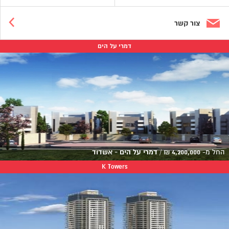
צור קשר
דמרי על הים
החל מ-
4,200,000
₪
/
דמרי על הים - אשדוד
K Towers