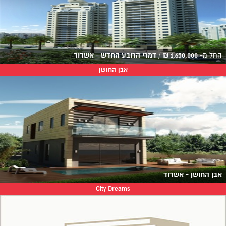
החל מ-
1,650,000
₪
/
דמרי הרובע החדש - אשדוד
אבן החושן
אבן החושן - אשדוד
City Dreams