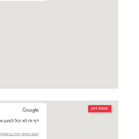
תמונת לווין
‏דף זה לא יכול לטעון את מפות le
האם האתר הזה בבעלותך