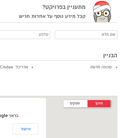
מתעניין בפרויקט?
קבל מידע נוסף על אחדות חריש
הבניין
שכונה חדשה
אדריכל: Citybee
חינוך
עסקים
‏דף זה לא יכול לטעון את מפות Google כראוי.
אישור