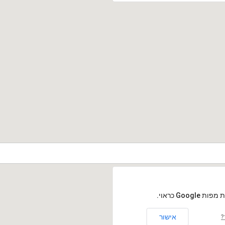
Goog כראוי.
אישור
?