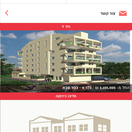
צור קשר
גלר 9
החל מ-
2,100,000
₪
/
גלר 9 - כפר סבא
מליבו בירוקה