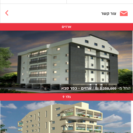
צור קשר
ארזים
החל מ-
2,350,000
₪
/
ארזים - כפר סבא
גלר 9