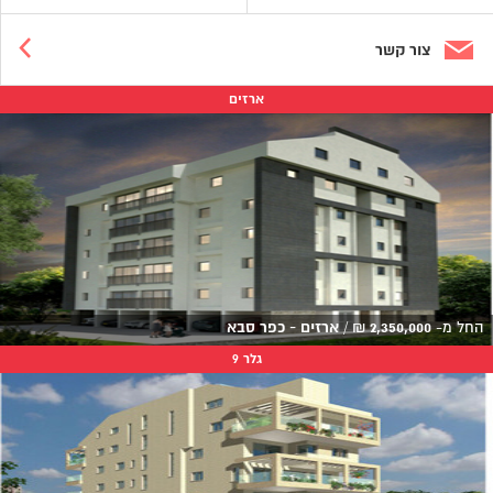
צור קשר
ארזים
החל מ-
2,350,000
₪
/
ארזים - כפר סבא
גלר 9