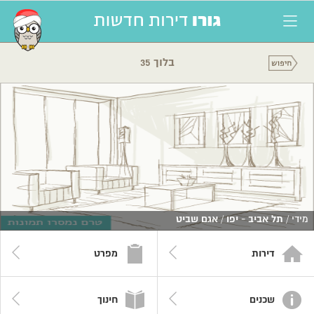
בלוך 35
מידי /
תל אביב - יפו
/
אגם שביט
דירות
מפרט
שכנים
חינוך