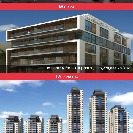
הירקון 110
החל מ-
2,670,000
₪
/
הירקון 110 - תל אביב - יפו
גרין פארק TLV