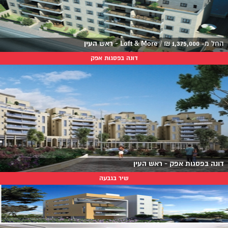
החל מ-
1,375,000
₪
/
Loft & More - ראש העין
דונה בפסגות אפק
דונה בפסגות אפק - ראש העין
שיר בגבעה