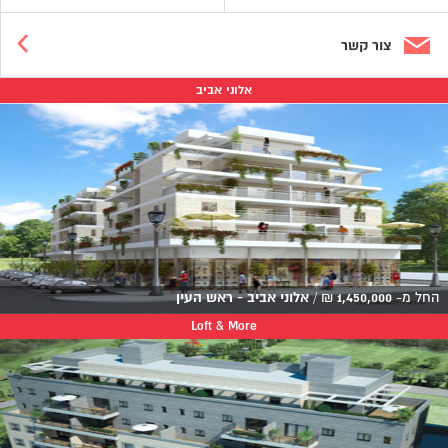
צור קשר
אלוני אביב
החל מ-
1,450,000
₪
/
אלוני אביב - ראש העין
Loft & More