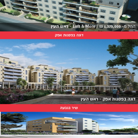
החל מ-
1,375,000
₪
/
Loft & More - ראש העין
דונה בפסגות אפק
דונה בפסגות אפק - ראש העין
שיר בגבעה