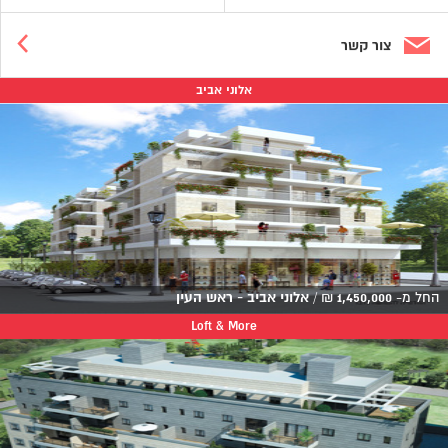
צור קשר
אלוני אביב
החל מ-
1,450,000
₪
/
אלוני אביב - ראש העין
Loft & More