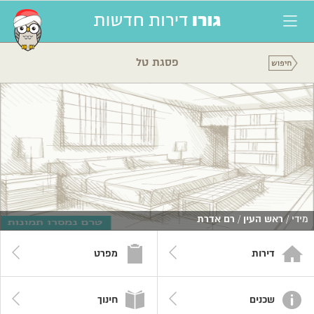
פסגת טל
מידי /
ראש העין
/
רם אדרת
דירות
מפרט
שכנים
חינוך