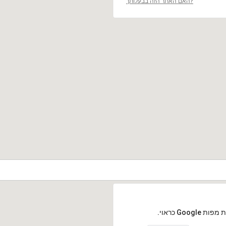
האם האתר הזה בבעלותך?
Goog כראוי.