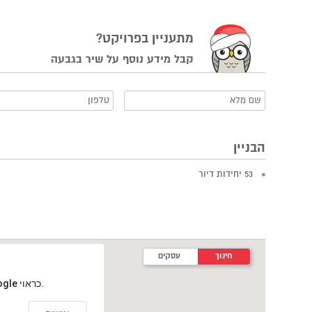
מתעניין בפרויקט?
קבל מידע נוסף על שיר בגבעה
הבניין
53 יחידות דיור
חינוך
עסקים
‏דף זה לא יכול לטעון את מפות Google כראוי.