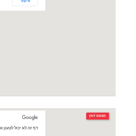
אישור
תמונת לווין
‏דף זה לא יכול לטעון את מפות le