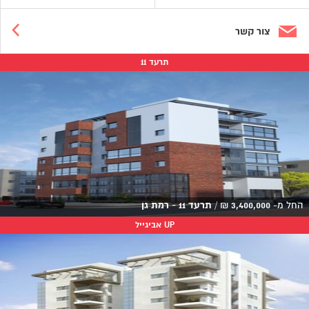
צור קשר
תרעד 11
החל מ-
3,400,000
₪
/
תרעד 11 - רמת גן
UP אביגייל