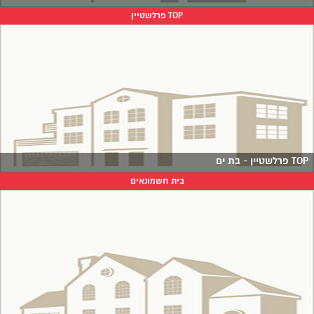
TOP פרלשטיין
TOP פרלשטיין - בת ים
בית חשמונאים