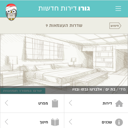
שדרות העצמאות 9
מידי /
בת ים
/
אלברטו גבסו ובניו
דירות
מפרט
שכנים
חינוך