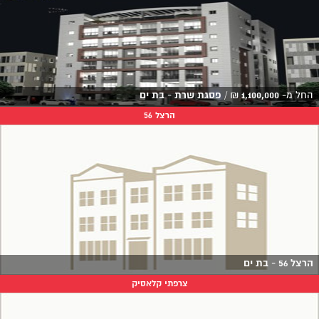
החל מ-
1,100,000
₪
/
פסגת שרת - בת ים
הרצל 56
הרצל 56 - בת ים
צרפתי קלאסיק