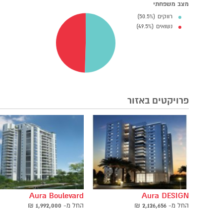
מצב משפחתי
רווקים (50.5%)
נשואים (49.5%)
פרויקטים באזור
Aura Boulevard
Aura DESIGN
החל ‫מ-
2,126,656
₪
החל ‫מ-
1,992,000
₪