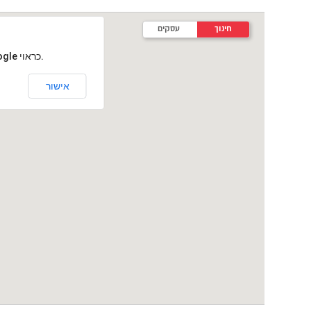
חינוך
עסקים
‏דף זה לא יכול לטעון את מפות Google כראוי.
אישור