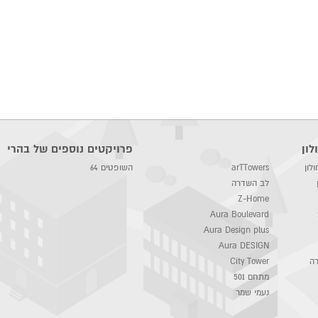
לון
פרויקטים נוספים של בהרי
לון
arTTowers
השופטים 64
לב השדרה
Z-Home
Aura Boulevard
Aura Design plus
Aura DESIGN
רה
City Tower
מתחם 501
נעמי שמר