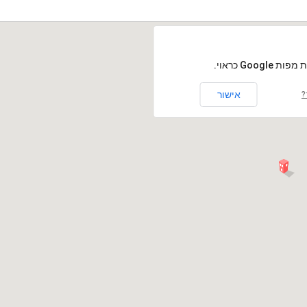
Goog כראוי.
אישור
?