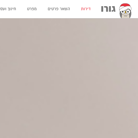
גורו
דירות
השאר פרטים
מפרט
חינוך ועס