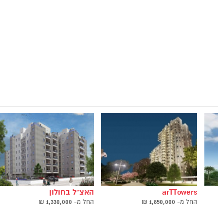
arTTowers
האצ"ל בחולון
החל ‫מ-
1,850,000
₪
החל ‫מ-
1,330,000
₪