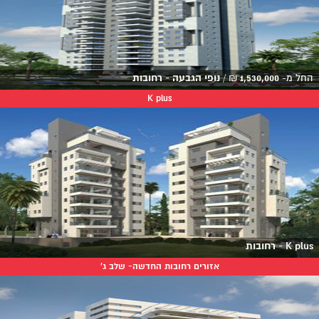
החל מ-
1,530,000
₪
/
נופי הגבעה - רחובות
K plus
K plus - רחובות
אזורים רחובות החדשה- שלב ג'