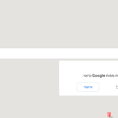
Goog כראוי.
אישור
?