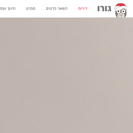
גורו
דירות
השאר פרטים
מפרט
חינוך ועס