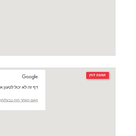
תמונת לווין
‏דף זה לא יכול לטעון את מפות le
האם האתר הזה בבעלותך