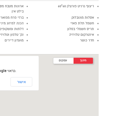
ריצוף גרניט פורצלן 60*60
ארונות מטבח מסנ
בילט אין
אסלות מונובלוק
ברזי פרח מפוארי
חשמל תלת פאזי
הכנה למיזוג מיני 
תריס חשמלי בסלון
דלתות ומשקופים
אינטרקום טלויזיה
נק' טלפון וטלויז
חדר כושר
מועדון דיירים
חינוך
עסקים
‏דף זה לא יכול לטעון את מפות Google כראוי.
אישור